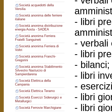
- verbali
Società acquedotti della
amminist
Versilia
Società anonima delle ferriere
- libri p
italiane
Società anonima distribuzione
amminist
energia Aosta - SADEA
Società anonima Ferriera
Fratelli Sanguineti
- verbali
Società anonima Ferriera di
Voltri
- libri p
Società anonima Franchi-
Gregorini
- bilanci;
Società anonima Stabilimento
Silvestro Nasturzio di
- libri in
Sampierdarena
Società Elettrica della
- esercizi
Campania
Società Elettrica Teramo
- libri g
Società Esercizi Siderurgici e
Metallurgici
- libri gi
Società Ferrovie Marchigiane