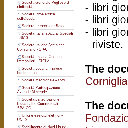
Società Generale Pugliese di
- libri gi
elettricità
Società Idroelettrica
- libri g
dell'Ossola
Società Immobiliare Borgo
- libri g
Società Italiana Acciai Speciali
- SIAS
- riviste.
Società Italiana Acciaierie
Cornigliano - SIAC
Società Italiana Gestioni
Immobiliari - SIGIM
The doc
Società Lucana Imprese
Idrolettriche
Cornigli
Società Meridionale Azoto
Società Partecipazione
Aziende Minerarie
Società partecipazione
The doc
Industriali e Commerciali -
SPAICO
Fondazi
Unione esercizi elettrici -
UNES
Stabilimento di Novi Ligure