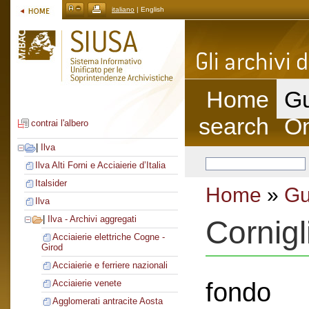
italiano
| English
Home
Gu
search
On
contrai l'albero
|
Ilva
Ilva Alti Forni e Acciaierie d’Italia
Italsider
Home
»
Gu
Ilva
|
Ilva - Archivi aggregati
Cornig
Acciaierie elettriche Cogne -
Girod
Acciaierie e ferriere nazionali
fondo
Acciaierie venete
Agglomerati antracite Aosta