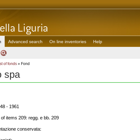
h
Advanced search
On line inventories
Help
st of fonds
» Fond
o spa
48 - 1961
f items 209: regg. e bb. 209
azione conservata: