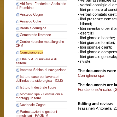
- verbali assemblee azi
Alti forni, Fonderie e Acciaierie
- verbali consiglio di 
di Piombino
- libri presenze al cons
- verbali comitato dirett
Ansaldo Cogne
- libri presenze comitato
Ansaldo Coke
- bilanci;
- libri inventario per il b
Breda siderurgica
- esercizi;
Cementerie litoranee
- libri giornale banche;
Centro ricerche metallurgiche -
- libri giornale fornitori;
CRM
- libri giornale clienti;
- libri giornale compens
Cornigliano spa
- libri giornale generale;
Elba S.A. di miniere e di
- riviste.
altiforni
Impresa Sebina di navigazione
The documents were 
Cornigliano spa
Istituto case per lavoratori
dell'industria siderurgica - ICLIS
The documents are ke
Istituto Industriale ligure
Fondazione Ansaldo (
Monferro spa - Costruzioni e
montaggi in ferro
Editing and review:
Nazionale Cogne
Frassinelli Antonella, 
Partecipazioni e gestioni
immobiliari - PAGEIM