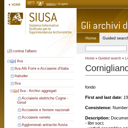
italiano
| English
Home
Guided searc
contrai l'albero
Home
»
Guided search
»
Li
|
Ilva
Corniglian
Ilva Alti Forni e Acciaierie d’Italia
Italsider
Ilva
fondo
|
Ilva - Archivi aggregati
First and last date:
19
Acciaierie elettriche Cogne -
Girod
Consistence:
Number o
Acciaierie e ferriere nazionali
Acciaierie venete
Description:
Document
- libri soci;
Agglomerati antracite Aosta