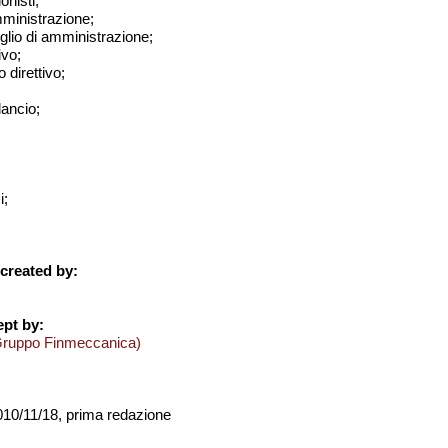
onisti;
amministrazione;
iglio di amministrazione;
ivo;
 direttivo;
ilancio;
i;
created by:
pt by:
Gruppo Finmeccanica)
2010/11/18, prima redazione