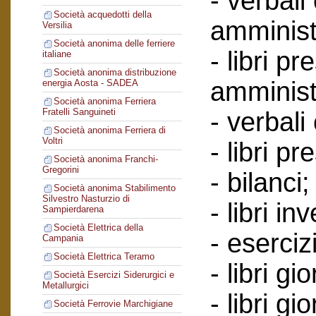
- verbali
Società acquedotti della
amminist
Versilia
Società anonima delle ferriere
- libri p
italiane
Società anonima distribuzione
amminist
energia Aosta - SADEA
Società anonima Ferriera
Fratelli Sanguineti
- verbali
Società anonima Ferriera di
Voltri
- libri p
Società anonima Franchi-
Gregorini
- bilanci;
Società anonima Stabilimento
Silvestro Nasturzio di
- libri in
Sampierdarena
Società Elettrica della
- esercizi
Campania
Società Elettrica Teramo
- libri g
Società Esercizi Siderurgici e
Metallurgici
- libri gi
Società Ferrovie Marchigiane