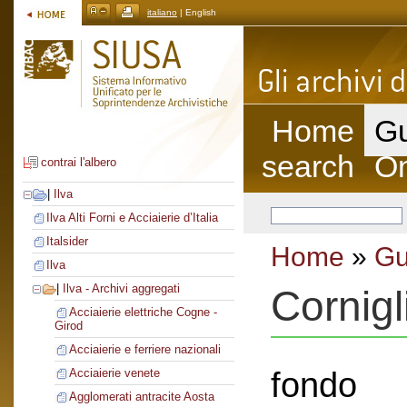
italiano
| English
Home
Gu
search
On
contrai l'albero
|
Ilva
Ilva Alti Forni e Acciaierie d’Italia
Italsider
Home
»
Gu
Ilva
|
Ilva - Archivi aggregati
Cornig
Acciaierie elettriche Cogne -
Girod
Acciaierie e ferriere nazionali
fondo
Acciaierie venete
Agglomerati antracite Aosta