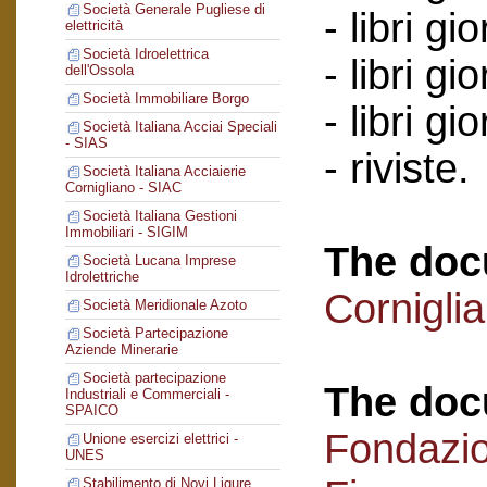
Società Generale Pugliese di
- libri gi
elettricità
Società Idroelettrica
- libri g
dell'Ossola
Società Immobiliare Borgo
- libri g
Società Italiana Acciai Speciali
- SIAS
- riviste.
Società Italiana Acciaierie
Cornigliano - SIAC
Società Italiana Gestioni
Immobiliari - SIGIM
The doc
Società Lucana Imprese
Idrolettriche
Cornigli
Società Meridionale Azoto
Società Partecipazione
Aziende Minerarie
Società partecipazione
The doc
Industriali e Commerciali -
SPAICO
Fondazi
Unione esercizi elettrici -
UNES
Stabilimento di Novi Ligure