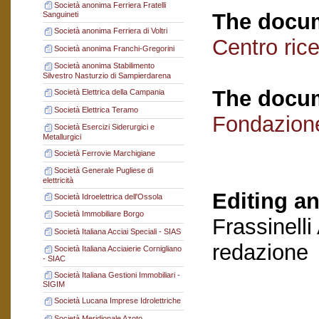
Società anonima Ferriera Fratelli
The docum
Sanguineti
Società anonima Ferriera di Voltri
Centro ric
Società anonima Franchi-Gregorini
Società anonima Stabilimento
Silvestro Nasturzio di Sampierdarena
The docum
Società Elettrica della Campania
Società Elettrica Teramo
Fondazion
Società Esercizi Siderurgici e
Metallurgici
Società Ferrovie Marchigiane
Società Generale Pugliese di
elettricità
Editing an
Società Idroelettrica dell'Ossola
Società Immobiliare Borgo
Frassinelli
Società Italiana Acciai Speciali - SIAS
redazione
Società Italiana Acciaierie Cornigliano
- SIAC
Società Italiana Gestioni Immobiliari -
SIGIM
Società Lucana Imprese Idrolettriche
Società Meridionale Azoto