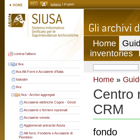
italiano
| English
Home
Guid
inventories
contrai l'albero
|
Ilva
Ilva Alti Forni e Acciaierie d’Italia
Home
»
Guid
Italsider
Ilva
Centro 
|
Ilva - Archivi aggregati
Acciaierie elettriche Cogne - Girod
CRM
Acciaierie e ferriere nazionali
Acciaierie venete
Agglomerati antracite Aosta
fondo
Alti forni, Fonderie e Acciaierie di
Piombino