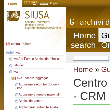
italiano
| English
Home
Gu
search
On
contrai l'albero
|
Ilva
Ilva Alti Forni e Acciaierie d’Italia
Italsider
Home
»
Gu
Ilva
|
Ilva - Archivi aggregati
Centro 
Acciaierie elettriche Cogne -
Girod
- CRM
Acciaierie e ferriere nazionali
Acciaierie venete
Agglomerati antracite Aosta