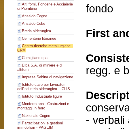
Alti forni, Fonderie e Acciaierie
fondo
di Piombino
Ansaldo Cogne
Ansaldo Coke
First an
Breda siderurgica
Cementerie litoranee
Centro ricerche metallurgiche -
CRM
Consist
Cornigliano spa
Elba S.A. di miniere e di
regg. e 
altiforni
Impresa Sebina di navigazione
Istituto case per lavoratori
dell'industria siderurgica - ICLIS
Descript
Istituto Industriale ligure
conserva
Monferro spa - Costruzioni e
montaggi in ferro
Nazionale Cogne
- verbali
Partecipazioni e gestioni
immobiliari - PAGEIM