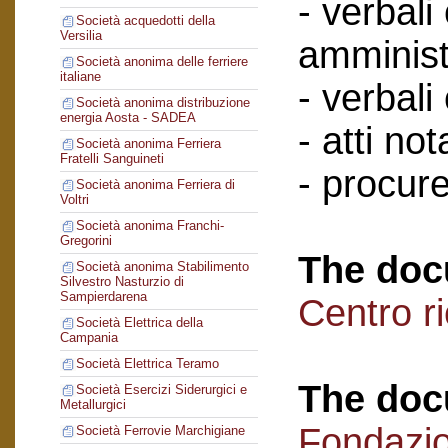
- verbali
Società acquedotti della
Versilia
amminist
Società anonima delle ferriere
italiane
- verbali
Società anonima distribuzione
energia Aosta - SADEA
- atti nota
Società anonima Ferriera
Fratelli Sanguineti
- procure
Società anonima Ferriera di
Voltri
Società anonima Franchi-
Gregorini
The doc
Società anonima Stabilimento
Silvestro Nasturzio di
Sampierdarena
Centro r
Società Elettrica della
Campania
Società Elettrica Teramo
The doc
Società Esercizi Siderurgici e
Metallurgici
Fondazi
Società Ferrovie Marchigiane