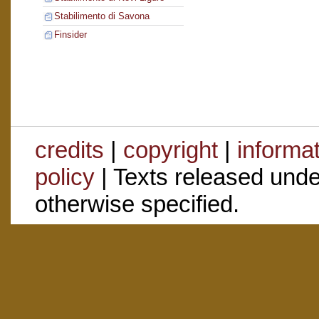
Stabilimento di Savona
Finsider
credits
|
copyright
|
informa
policy
| Texts released und
otherwise specified.