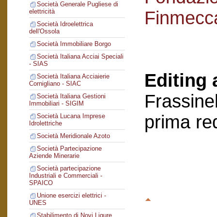
Società Generale Pugliese di
Finmecc
elettricità
Società Idroelettrica
dell'Ossola
Società Immobiliare Borgo
Società Italiana Acciai Speciali
- SIAS
Editing 
Società Italiana Acciaierie
Cornigliano - SIAC
Frassinel
Società Italiana Gestioni
Immobiliari - SIGIM
prima re
Società Lucana Imprese
Idrolettriche
Società Meridionale Azoto
Società Partecipazione
Aziende Minerarie
Società partecipazione
Industriali e Commerciali -
SPAICO
Unione esercizi elettrici -
UNES
Stabilimento di Novi Ligure