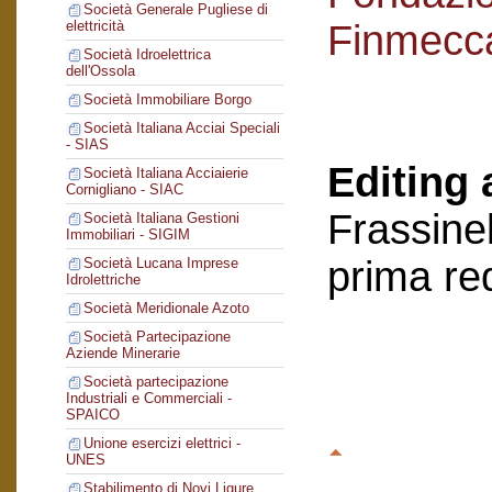
Società Generale Pugliese di
Finmecc
elettricità
Società Idroelettrica
dell'Ossola
Società Immobiliare Borgo
Società Italiana Acciai Speciali
- SIAS
Editing 
Società Italiana Acciaierie
Cornigliano - SIAC
Frassinel
Società Italiana Gestioni
Immobiliari - SIGIM
prima re
Società Lucana Imprese
Idrolettriche
Società Meridionale Azoto
Società Partecipazione
Aziende Minerarie
Società partecipazione
Industriali e Commerciali -
SPAICO
Unione esercizi elettrici -
UNES
Stabilimento di Novi Ligure