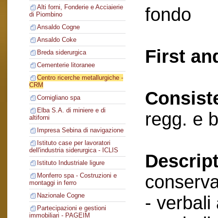
Alti forni, Fonderie e Acciaierie
fondo
di Piombino
Ansaldo Cogne
Ansaldo Coke
First an
Breda siderurgica
Cementerie litoranee
Centro ricerche metallurgiche -
CRM
Consist
Cornigliano spa
Elba S.A. di miniere e di
regg. e 
altiforni
Impresa Sebina di navigazione
Istituto case per lavoratori
dell'industria siderurgica - ICLIS
Descript
Istituto Industriale ligure
conserva
Monferro spa - Costruzioni e
montaggi in ferro
Nazionale Cogne
- verbali
Partecipazioni e gestioni
immobiliari - PAGEIM