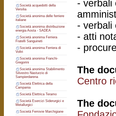
- verbali
Società acquedotti della
Versilia
amminist
Società anonima delle ferriere
italiane
- verbali
Società anonima distribuzione
energia Aosta - SADEA
- atti nota
Società anonima Ferriera
Fratelli Sanguineti
- procure
Società anonima Ferriera di
Voltri
Società anonima Franchi-
Gregorini
The doc
Società anonima Stabilimento
Silvestro Nasturzio di
Sampierdarena
Centro r
Società Elettrica della
Campania
Società Elettrica Teramo
The doc
Società Esercizi Siderurgici e
Metallurgici
Fondazi
Società Ferrovie Marchigiane