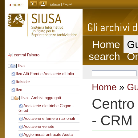
italiano
| English
Home
Gu
search
On
contrai l'albero
|
Ilva
Ilva Alti Forni e Acciaierie d’Italia
Italsider
Home
»
Gu
Ilva
|
Ilva - Archivi aggregati
Centro 
Acciaierie elettriche Cogne -
Girod
- CRM
Acciaierie e ferriere nazionali
Acciaierie venete
Agglomerati antracite Aosta