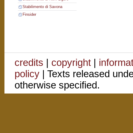
Stabilimento di Savona
Finsider
credits
|
copyright
|
informa
policy
| Texts released und
otherwise specified.