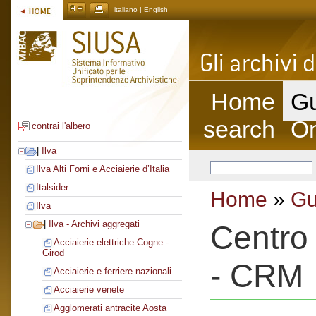
italiano
| English
Home
Gu
search
On
contrai l'albero
|
Ilva
Ilva Alti Forni e Acciaierie d’Italia
Italsider
Home
»
Gu
Ilva
|
Ilva - Archivi aggregati
Centro 
Acciaierie elettriche Cogne -
Girod
- CRM
Acciaierie e ferriere nazionali
Acciaierie venete
Agglomerati antracite Aosta