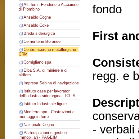
Alti forni, Fonderie e Acciaierie
fondo
di Piombino
Ansaldo Cogne
Ansaldo Coke
First an
Breda siderurgica
Cementerie litoranee
Centro ricerche metallurgiche -
CRM
Consist
Cornigliano spa
Elba S.A. di miniere e di
regg. e 
altiforni
Impresa Sebina di navigazione
Istituto case per lavoratori
dell'industria siderurgica - ICLIS
Descript
Istituto Industriale ligure
conserva
Monferro spa - Costruzioni e
montaggi in ferro
Nazionale Cogne
- verbali
Partecipazioni e gestioni
immobiliari - PAGEIM