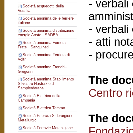
- verbali
Società acquedotti della
Versilia
amminist
Società anonima delle ferriere
italiane
- verbali
Società anonima distribuzione
energia Aosta - SADEA
- atti nota
Società anonima Ferriera
Fratelli Sanguineti
- procure
Società anonima Ferriera di
Voltri
Società anonima Franchi-
Gregorini
The doc
Società anonima Stabilimento
Silvestro Nasturzio di
Sampierdarena
Centro r
Società Elettrica della
Campania
Società Elettrica Teramo
The doc
Società Esercizi Siderurgici e
Metallurgici
Fondazi
Società Ferrovie Marchigiane