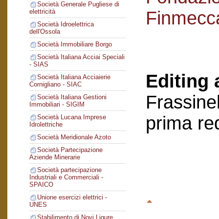
Società Generale Pugliese di
Finmecc
elettricità
Società Idroelettrica
dell'Ossola
Società Immobiliare Borgo
Società Italiana Acciai Speciali
- SIAS
Editing 
Società Italiana Acciaierie
Cornigliano - SIAC
Frassinel
Società Italiana Gestioni
Immobiliari - SIGIM
prima re
Società Lucana Imprese
Idrolettriche
Società Meridionale Azoto
Società Partecipazione
Aziende Minerarie
Società partecipazione
Industriali e Commerciali -
SPAICO
Unione esercizi elettrici -
UNES
Stabilimento di Novi Ligure