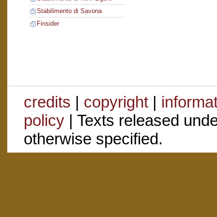
Stabilimento di Savona
Finsider
credits
|
copyright
|
informa
policy
| Texts released und
otherwise specified.