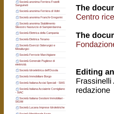
Società anonima Ferriera Fratelli
The docum
Sanguineti
Società anonima Ferriera di Voltri
Centro ric
Società anonima Franchi-Gregorini
Società anonima Stabilimento
Silvestro Nasturzio di Sampierdarena
The docum
Società Elettrica della Campania
Società Elettrica Teramo
Fondazion
Società Esercizi Siderurgici e
Metallurgici
Società Ferrovie Marchigiane
Società Generale Pugliese di
elettricità
Editing an
Società Idroelettrica dell'Ossola
Società Immobiliare Borgo
Frassinelli
Società Italiana Acciai Speciali - SIAS
redazione
Società Italiana Acciaierie Cornigliano
- SIAC
Società Italiana Gestioni Immobiliari -
SIGIM
Società Lucana Imprese Idrolettriche
Società Meridionale Azoto