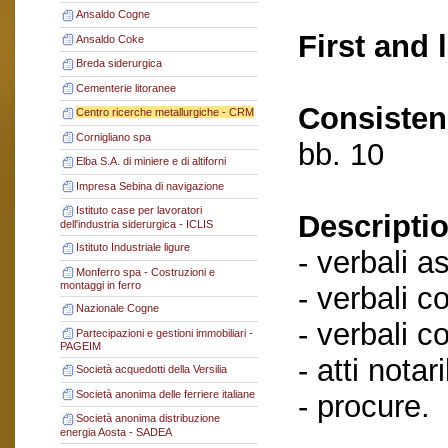
Ansaldo Cogne
First and 
Ansaldo Coke
Breda siderurgica
Cementerie litoranee
Consisten
Centro ricerche metallurgiche - CRM
Cornigliano spa
bb. 10
Elba S.A. di miniere e di altiforni
Impresa Sebina di navigazione
Istituto case per lavoratori
Descriptio
dell'industria siderurgica - ICLIS
Istituto Industriale ligure
- verbali a
Monferro spa - Costruzioni e
montaggi in ferro
- verbali c
Nazionale Cogne
- verbali c
Partecipazioni e gestioni immobiliari -
PAGEIM
- atti notaril
Società acquedotti della Versilia
Società anonima delle ferriere italiane
- procure.
Società anonima distribuzione
energia Aosta - SADEA