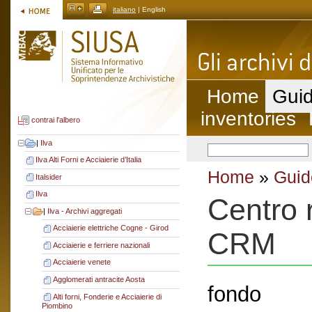
italiano
| English
Home
Guid
inventories
contrai l'albero
|
Ilva
Ilva Alti Forni e Acciaierie d’Italia
Home
»
Guid
Italsider
Ilva
Centro 
|
Ilva - Archivi aggregati
Acciaierie elettriche Cogne - Girod
CRM
Acciaierie e ferriere nazionali
Acciaierie venete
Agglomerati antracite Aosta
fondo
Alti forni, Fonderie e Acciaierie di
Piombino