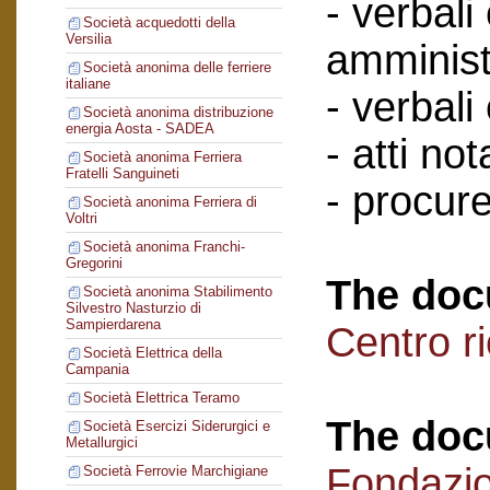
- verbali
Società acquedotti della
Versilia
amminist
Società anonima delle ferriere
italiane
- verbali
Società anonima distribuzione
energia Aosta - SADEA
- atti nota
Società anonima Ferriera
Fratelli Sanguineti
- procure
Società anonima Ferriera di
Voltri
Società anonima Franchi-
Gregorini
The doc
Società anonima Stabilimento
Silvestro Nasturzio di
Sampierdarena
Centro r
Società Elettrica della
Campania
Società Elettrica Teramo
The doc
Società Esercizi Siderurgici e
Metallurgici
Fondazi
Società Ferrovie Marchigiane