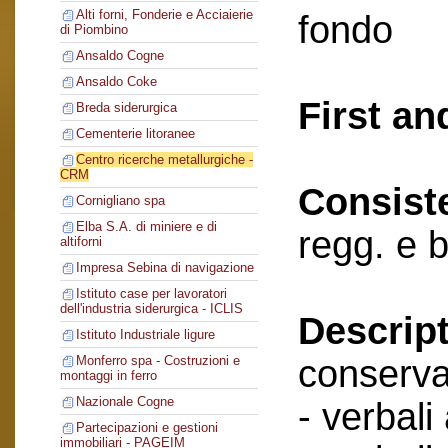
Alti forni, Fonderie e Acciaierie
fondo
di Piombino
Ansaldo Cogne
Ansaldo Coke
First an
Breda siderurgica
Cementerie litoranee
Centro ricerche metallurgiche -
CRM
Consist
Cornigliano spa
Elba S.A. di miniere e di
regg. e 
altiforni
Impresa Sebina di navigazione
Istituto case per lavoratori
dell'industria siderurgica - ICLIS
Descript
Istituto Industriale ligure
conserva
Monferro spa - Costruzioni e
montaggi in ferro
Nazionale Cogne
- verbali
Partecipazioni e gestioni
immobiliari - PAGEIM