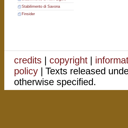
Stabilimento di Savona
Finsider
credits
|
copyright
|
informa
policy
| Texts released und
otherwise specified.