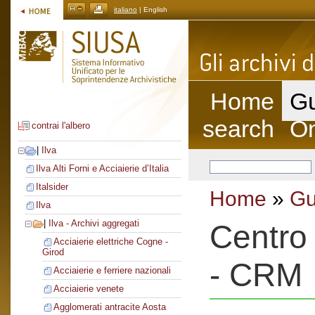
italiano
| English
Home
Gu
search
On
contrai l'albero
|
Ilva
Ilva Alti Forni e Acciaierie d’Italia
Italsider
Home
»
Gu
Ilva
|
Ilva - Archivi aggregati
Centro 
Acciaierie elettriche Cogne -
Girod
- CRM
Acciaierie e ferriere nazionali
Acciaierie venete
Agglomerati antracite Aosta