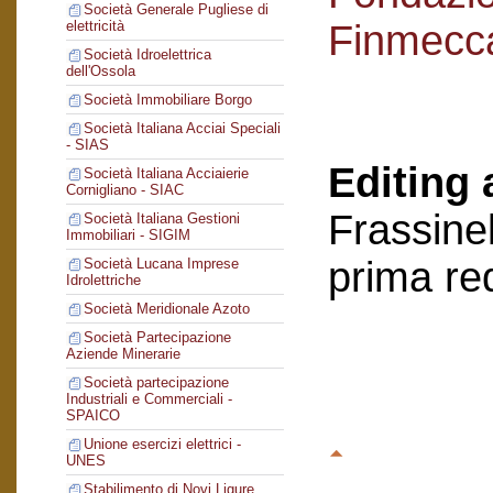
Società Generale Pugliese di
Finmecc
elettricità
Società Idroelettrica
dell'Ossola
Società Immobiliare Borgo
Società Italiana Acciai Speciali
- SIAS
Editing 
Società Italiana Acciaierie
Cornigliano - SIAC
Frassinel
Società Italiana Gestioni
Immobiliari - SIGIM
prima re
Società Lucana Imprese
Idrolettriche
Società Meridionale Azoto
Società Partecipazione
Aziende Minerarie
Società partecipazione
Industriali e Commerciali -
SPAICO
Unione esercizi elettrici -
UNES
Stabilimento di Novi Ligure