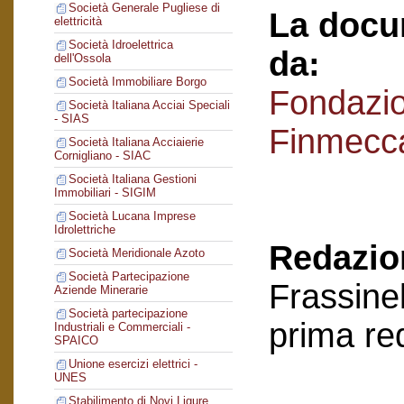
Società Generale Pugliese di
La docu
elettricità
Società Idroelettrica
da:
dell'Ossola
Società Immobiliare Borgo
Fondazi
Società Italiana Acciai Speciali
- SIAS
Finmecc
Società Italiana Acciaierie
Cornigliano - SIAC
Società Italiana Gestioni
Immobiliari - SIGIM
Società Lucana Imprese
Idrolettriche
Redazion
Società Meridionale Azoto
Società Partecipazione
Frassinel
Aziende Minerarie
Società partecipazione
prima re
Industriali e Commerciali -
SPAICO
Unione esercizi elettrici -
UNES
Stabilimento di Novi Ligure