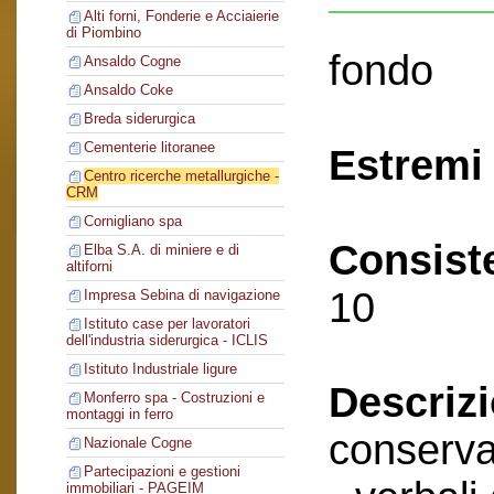
Alti forni, Fonderie e Acciaierie
di Piombino
fondo
Ansaldo Cogne
Ansaldo Coke
Breda siderurgica
Cementerie litoranee
Estremi 
Centro ricerche metallurgiche -
CRM
Cornigliano spa
Consist
Elba S.A. di miniere e di
altiforni
10
Impresa Sebina di navigazione
Istituto case per lavoratori
dell'industria siderurgica - ICLIS
Istituto Industriale ligure
Descriz
Monferro spa - Costruzioni e
montaggi in ferro
conserva
Nazionale Cogne
Partecipazioni e gestioni
immobiliari - PAGEIM