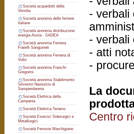
- verbali
Società acquedotti della
- verbali
Versilia
Società anonima delle ferriere
amminist
italiane
Società anonima distribuzione
energia Aosta - SADEA
- verbali
Società anonima Ferriera
Fratelli Sanguineti
- atti nota
Società anonima Ferriera di
Voltri
- procure
Società anonima Franchi-
Gregorini
Società anonima Stabilimento
Silvestro Nasturzio di
La docu
Sampierdarena
Società Elettrica della
prodotta
Campania
Società Elettrica Teramo
Centro r
Società Esercizi Siderurgici e
Metallurgici
Società Ferrovie Marchigiane