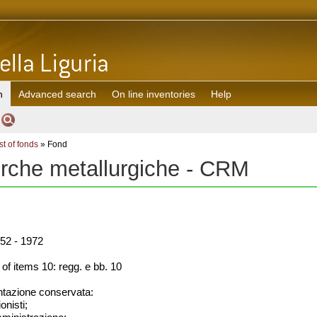
h
Advanced search
On line inventories
Help
st of fonds
» Fond
erche metallurgiche - CRM
52 - 1972
f items 10: regg. e bb. 10
azione conservata:
onisti;