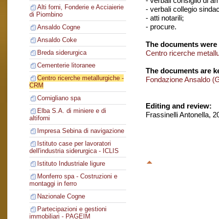
- verbali consiglio di 
Alti forni, Fonderie e Acciaierie
- verbali collegio sinda
di Piombino
- atti notarili;
- procure.
Ansaldo Cogne
Ansaldo Coke
The documents were 
Centro ricerche metal
Breda siderurgica
Cementerie litoranee
The documents are ke
Centro ricerche metallurgiche -
Fondazione Ansaldo (
CRM
Cornigliano spa
Editing and review:
Elba S.A. di miniere e di
Frassinelli Antonella, 
altiforni
Impresa Sebina di navigazione
Istituto case per lavoratori
dell'industria siderurgica - ICLIS
Istituto Industriale ligure
Monferro spa - Costruzioni e
montaggi in ferro
Nazionale Cogne
Partecipazioni e gestioni
immobiliari - PAGEIM