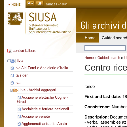
italiano
| English
Home
Guided searc
contrai l'albero
Home
»
Guided search
»
Li
|
Ilva
Centro ric
Ilva Alti Forni e Acciaierie d’Italia
Italsider
Ilva
fondo
|
Ilva - Archivi aggregati
First and last date:
19
Acciaierie elettriche Cogne -
Girod
Consistence:
Number o
Acciaierie e ferriere nazionali
Acciaierie venete
Description:
Document
- verbali assemblee azi
Agglomerati antracite Aosta