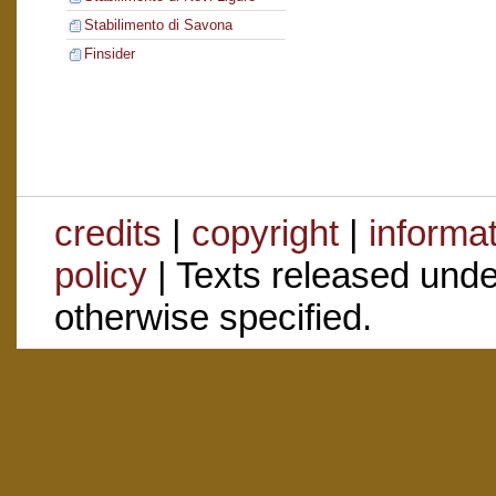
Stabilimento di Savona
Finsider
credits
|
copyright
|
informa
policy
| Texts released und
otherwise specified.