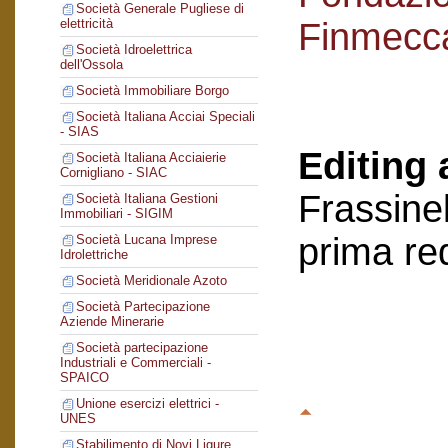
Società Generale Pugliese di
Finmecc
elettricità
Società Idroelettrica
dell'Ossola
Società Immobiliare Borgo
Società Italiana Acciai Speciali
- SIAS
Editing 
Società Italiana Acciaierie
Cornigliano - SIAC
Frassinel
Società Italiana Gestioni
Immobiliari - SIGIM
prima re
Società Lucana Imprese
Idrolettriche
Società Meridionale Azoto
Società Partecipazione
Aziende Minerarie
Società partecipazione
Industriali e Commerciali -
SPAICO
Unione esercizi elettrici -
UNES
Stabilimento di Novi Ligure