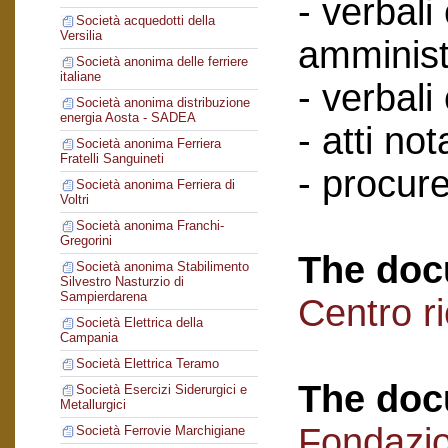
- verbali
Società acquedotti della
Versilia
amminist
Società anonima delle ferriere
italiane
- verbali
Società anonima distribuzione
energia Aosta - SADEA
- atti nota
Società anonima Ferriera
Fratelli Sanguineti
- procure
Società anonima Ferriera di
Voltri
Società anonima Franchi-
Gregorini
The doc
Società anonima Stabilimento
Silvestro Nasturzio di
Sampierdarena
Centro r
Società Elettrica della
Campania
Società Elettrica Teramo
The doc
Società Esercizi Siderurgici e
Metallurgici
Fondazi
Società Ferrovie Marchigiane