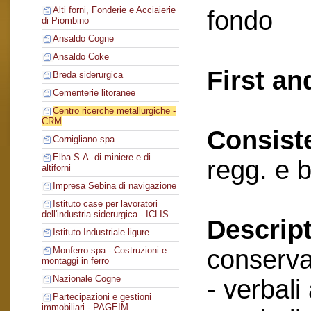
Alti forni, Fonderie e Acciaierie
fondo
di Piombino
Ansaldo Cogne
Ansaldo Coke
First an
Breda siderurgica
Cementerie litoranee
Centro ricerche metallurgiche -
CRM
Consist
Cornigliano spa
Elba S.A. di miniere e di
regg. e 
altiforni
Impresa Sebina di navigazione
Istituto case per lavoratori
dell'industria siderurgica - ICLIS
Descript
Istituto Industriale ligure
conserva
Monferro spa - Costruzioni e
montaggi in ferro
Nazionale Cogne
- verbali
Partecipazioni e gestioni
immobiliari - PAGEIM