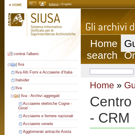
italiano
| English
Home
Gu
search
On
contrai l'albero
|
Ilva
Ilva Alti Forni e Acciaierie d’Italia
Italsider
Home
»
Gu
Ilva
|
Ilva - Archivi aggregati
Centro 
Acciaierie elettriche Cogne -
Girod
- CRM
Acciaierie e ferriere nazionali
Acciaierie venete
Agglomerati antracite Aosta