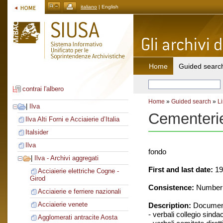
italiano
| English
Home
Guided searc
contrai l'albero
Home
»
Guided search
»
Li
|
Ilva
Cementerie
Ilva Alti Forni e Acciaierie d’Italia
Italsider
Ilva
fondo
|
Ilva - Archivi aggregati
First and last date:
19
Acciaierie elettriche Cogne -
Girod
Consistence:
Number o
Acciaierie e ferriere nazionali
Acciaierie venete
Description:
Document
- verbali collegio sinda
Agglomerati antracite Aosta