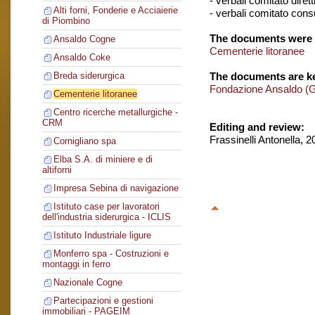
- verbali comitato dirett
Alti forni, Fonderie e Acciaierie
- verbali comitato consu
di Piombino
The documents were 
Ansaldo Cogne
Cementerie litoranee
Ansaldo Coke
The documents are ke
Breda siderurgica
Fondazione Ansaldo (
Cementerie litoranee
Centro ricerche metallurgiche -
CRM
Editing and review:
Frassinelli Antonella, 
Cornigliano spa
Elba S.A. di miniere e di
altiforni
Impresa Sebina di navigazione
Istituto case per lavoratori
dell'industria siderurgica - ICLIS
Istituto Industriale ligure
Monferro spa - Costruzioni e
montaggi in ferro
Nazionale Cogne
Partecipazioni e gestioni
immobiliari - PAGEIM