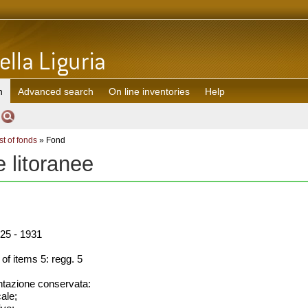
h
Advanced search
On line inventories
Help
st of fonds
» Fond
 litoranee
25 - 1931
f items 5: regg. 5
azione conservata:
cale;