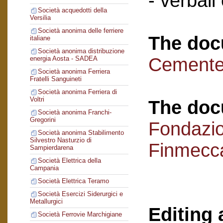
- verbali
Società acquedotti della
Versilia
Società anonima delle ferriere
The doc
italiane
Società anonima distribuzione
Cementer
energia Aosta - SADEA
Società anonima Ferriera
Fratelli Sanguineti
Società anonima Ferriera di
Voltri
The doc
Società anonima Franchi-
Gregorini
Fondazi
Società anonima Stabilimento
Silvestro Nasturzio di
Finmecc
Sampierdarena
Società Elettrica della
Campania
Società Elettrica Teramo
Società Esercizi Siderurgici e
Metallurgici
Editing 
Società Ferrovie Marchigiane