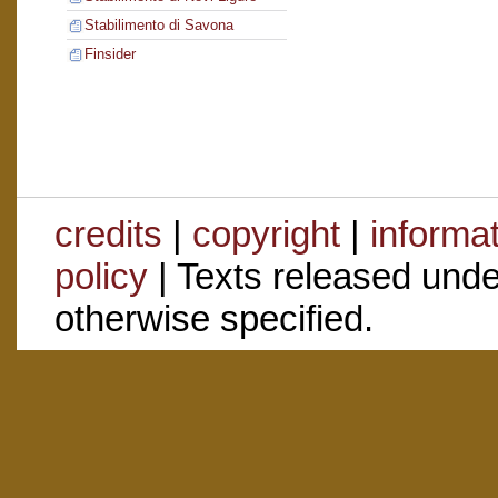
Stabilimento di Savona
Finsider
credits
|
copyright
|
informa
policy
| Texts released und
otherwise specified.