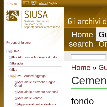
italiano
| English
Home
Gu
search
On
contrai l'albero
|
Ilva
Ilva Alti Forni e Acciaierie d’Italia
Italsider
Home
»
Gu
Ilva
|
Ilva - Archivi aggregati
Cement
Acciaierie elettriche Cogne -
Girod
Acciaierie e ferriere nazionali
fondo
Acciaierie venete
Agglomerati antracite Aosta