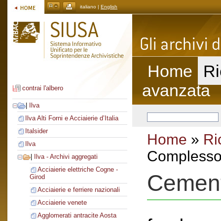
italiano |
English
Home
Ri
avanzata
contrai l'albero
|
Ilva
Ilva Alti Forni e Acciaierie d’Italia
Italsider
Home
»
Ri
Ilva
Complesso 
|
Ilva - Archivi aggregati
Acciaierie elettriche Cogne -
Cement
Girod
Acciaierie e ferriere nazionali
Acciaierie venete
Agglomerati antracite Aosta