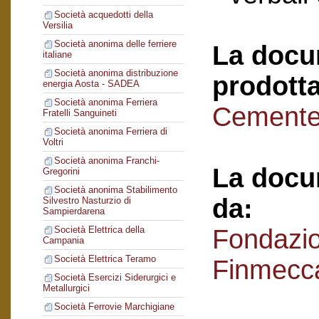
Società acquedotti della
Versilia
Società anonima delle ferriere
La docu
italiane
Società anonima distribuzione
prodotta
energia Aosta - SADEA
Società anonima Ferriera
Cementer
Fratelli Sanguineti
Società anonima Ferriera di
Voltri
Società anonima Franchi-
La docu
Gregorini
Società anonima Stabilimento
da:
Silvestro Nasturzio di
Sampierdarena
Fondazi
Società Elettrica della
Campania
Società Elettrica Teramo
Finmecc
Società Esercizi Siderurgici e
Metallurgici
Società Ferrovie Marchigiane