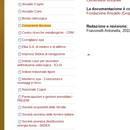
Cementerie litoranee
Ansaldo Cogne
La documentazione è co
Ansaldo Coke
Fondazione Ansaldo (Gru
Breda siderurgica
Cementerie litoranee
Redazione e revisione:
Frassinelli Antonella, 201
Centro ricerche metallurgiche - CRM
Cornigliano spa
Elba S.A. di miniere e di altiforni
Impresa Sebina di navigazione
Istituto case per lavoratori
dell'industria siderurgica - ICLIS
Istituto Industriale ligure
Monferro spa - Costruzioni e
montaggi in ferro
Nazionale Cogne
Partecipazioni e gestioni immobiliari -
PAGEIM
Società acquedotti della Versilia
Società anonima delle ferriere italiane
Società anonima distribuzione
energia Aosta - SADEA