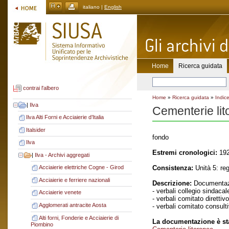
italiano |
English
Home
Ricerca guidata
contrai l'albero
Home
»
Ricerca guidata
»
Indice
|
Ilva
Cementerie li
Ilva Alti Forni e Acciaierie d’Italia
Italsider
fondo
Ilva
Estremi cronologici:
192
|
Ilva - Archivi aggregati
Consistenza:
Unità 5: reg
Acciaierie elettriche Cogne - Girod
Acciaierie e ferriere nazionali
Descrizione:
Documentaz
- verbali collegio sindacal
Acciaierie venete
- verbali comitato direttivo
Agglomerati antracite Aosta
- verbali comitato consult
Alti forni, Fonderie e Acciaierie di
La documentazione è sta
Piombino