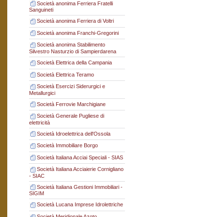
Società anonima Ferriera Fratelli
Sanguineti
Società anonima Ferriera di Voltri
Società anonima Franchi-Gregorini
Società anonima Stabilimento
Silvestro Nasturzio di Sampierdarena
Società Elettrica della Campania
Società Elettrica Teramo
Società Esercizi Siderurgici e
Metallurgici
Società Ferrovie Marchigiane
Società Generale Pugliese di
elettricità
Società Idroelettrica dell'Ossola
Società Immobiliare Borgo
Società Italiana Acciai Speciali - SIAS
Società Italiana Acciaierie Cornigliano
- SIAC
Società Italiana Gestioni Immobiliari -
SIGIM
Società Lucana Imprese Idrolettriche
Società Meridionale Azoto