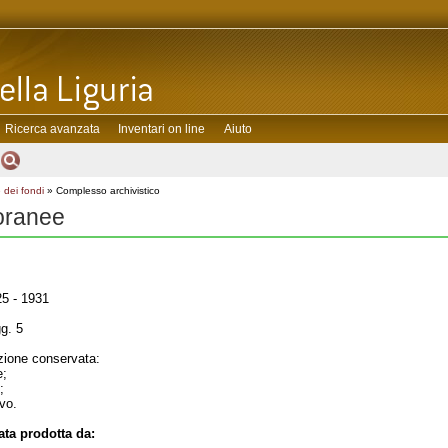
Ricerca avanzata
Inventari on line
Aiuto
 dei fondi
» Complesso archivistico
toranee
5 - 1931
g. 5
ione conservata:
e;
;
ivo.
ta prodotta da: