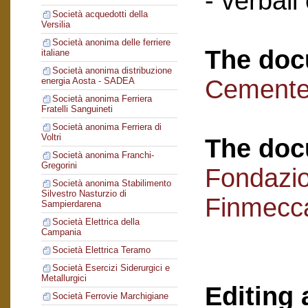
- verbali
Società acquedotti della
Versilia
Società anonima delle ferriere
The doc
italiane
Società anonima distribuzione
Cementer
energia Aosta - SADEA
Società anonima Ferriera
Fratelli Sanguineti
Società anonima Ferriera di
Voltri
The doc
Società anonima Franchi-
Gregorini
Fondazi
Società anonima Stabilimento
Silvestro Nasturzio di
Finmecc
Sampierdarena
Società Elettrica della
Campania
Società Elettrica Teramo
Società Esercizi Siderurgici e
Metallurgici
Editing 
Società Ferrovie Marchigiane