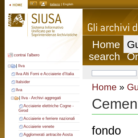
italiano
| English
Home
Gu
search
On
contrai l'albero
|
Ilva
Ilva Alti Forni e Acciaierie d’Italia
Italsider
Home
»
Gu
Ilva
|
Ilva - Archivi aggregati
Cement
Acciaierie elettriche Cogne -
Girod
Acciaierie e ferriere nazionali
fondo
Acciaierie venete
Agglomerati antracite Aosta