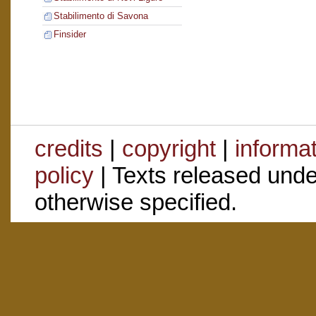
Stabilimento di Savona
Finsider
credits
|
copyright
|
informa
policy
| Texts released und
otherwise specified.