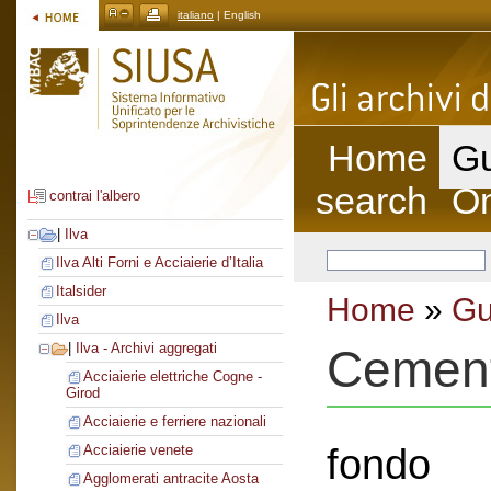
italiano
| English
Home
Gu
search
On
contrai l'albero
|
Ilva
Ilva Alti Forni e Acciaierie d’Italia
Italsider
Home
»
Gu
Ilva
|
Ilva - Archivi aggregati
Cement
Acciaierie elettriche Cogne -
Girod
Acciaierie e ferriere nazionali
fondo
Acciaierie venete
Agglomerati antracite Aosta