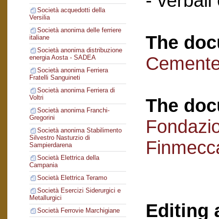
- verbali
Società acquedotti della
Versilia
Società anonima delle ferriere
The doc
italiane
Società anonima distribuzione
Cementer
energia Aosta - SADEA
Società anonima Ferriera
Fratelli Sanguineti
Società anonima Ferriera di
Voltri
The doc
Società anonima Franchi-
Gregorini
Fondazi
Società anonima Stabilimento
Silvestro Nasturzio di
Finmecc
Sampierdarena
Società Elettrica della
Campania
Società Elettrica Teramo
Società Esercizi Siderurgici e
Metallurgici
Editing 
Società Ferrovie Marchigiane