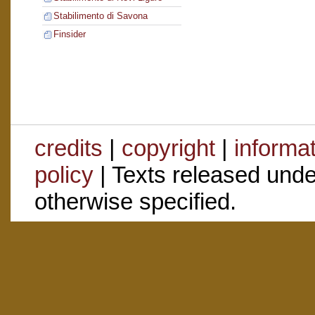
Stabilimento di Savona
Finsider
credits
|
copyright
|
informa
policy
| Texts released und
otherwise specified.