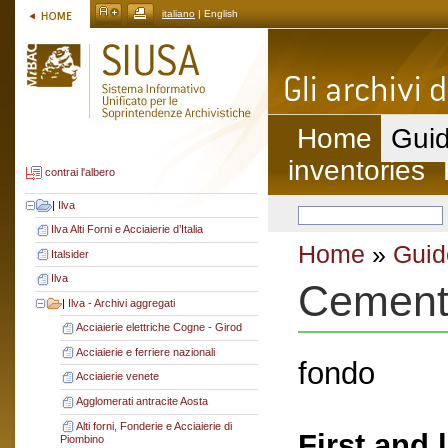
italiano
| English
Home
Guid
inventories
contrai l'albero
|
Ilva
Ilva Alti Forni e Acciaierie d’Italia
Home
»
Guid
Italsider
Ilva
Cemente
|
Ilva - Archivi aggregati
Acciaierie elettriche Cogne - Girod
Acciaierie e ferriere nazionali
fondo
Acciaierie venete
Agglomerati antracite Aosta
Alti forni, Fonderie e Acciaierie di
First and 
Piombino