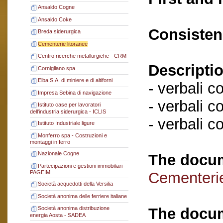
Ansaldo Cogne
Ansaldo Coke
Consisten
Breda siderurgica
Cementerie litoranee
Centro ricerche metallurgiche - CRM
Descriptio
Cornigliano spa
Elba S.A. di miniere e di altiforni
- verbali c
Impresa Sebina di navigazione
- verbali c
Istituto case per lavoratori
dell'industria siderurgica - ICLIS
- verbali c
Istituto Industriale ligure
Monferro spa - Costruzioni e
montaggi in ferro
Nazionale Cogne
The docum
Partecipazioni e gestioni immobiliari -
Cementerie
PAGEIM
Società acquedotti della Versilia
Società anonima delle ferriere italiane
The docum
Società anonima distribuzione
energia Aosta - SADEA