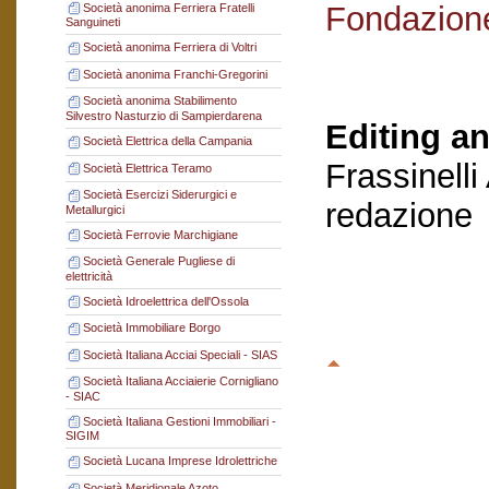
Fondazion
Società anonima Ferriera Fratelli
Sanguineti
Società anonima Ferriera di Voltri
Società anonima Franchi-Gregorini
Società anonima Stabilimento
Silvestro Nasturzio di Sampierdarena
Editing an
Società Elettrica della Campania
Frassinelli
Società Elettrica Teramo
Società Esercizi Siderurgici e
redazione
Metallurgici
Società Ferrovie Marchigiane
Società Generale Pugliese di
elettricità
Società Idroelettrica dell'Ossola
Società Immobiliare Borgo
Società Italiana Acciai Speciali - SIAS
Società Italiana Acciaierie Cornigliano
- SIAC
Società Italiana Gestioni Immobiliari -
SIGIM
Società Lucana Imprese Idrolettriche
Società Meridionale Azoto