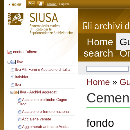
italiano
| English
Home
Gu
search
On
contrai l'albero
|
Ilva
Ilva Alti Forni e Acciaierie d’Italia
Italsider
Home
»
Gu
Ilva
|
Ilva - Archivi aggregati
Cement
Acciaierie elettriche Cogne -
Girod
Acciaierie e ferriere nazionali
fondo
Acciaierie venete
Agglomerati antracite Aosta