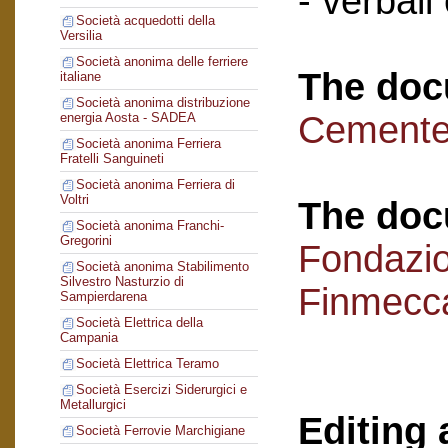
- verbali
Società acquedotti della
Versilia
Società anonima delle ferriere
The doc
italiane
Società anonima distribuzione
Cementer
energia Aosta - SADEA
Società anonima Ferriera
Fratelli Sanguineti
Società anonima Ferriera di
Voltri
The doc
Società anonima Franchi-
Gregorini
Fondazi
Società anonima Stabilimento
Silvestro Nasturzio di
Finmecc
Sampierdarena
Società Elettrica della
Campania
Società Elettrica Teramo
Società Esercizi Siderurgici e
Metallurgici
Editing 
Società Ferrovie Marchigiane