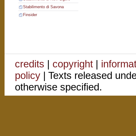
Stabilimento di Savona
Finsider
credits
|
copyright
|
informa
policy
| Texts released und
otherwise specified.