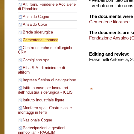
- verbali comitato dirett
Alti forni, Fonderie e Acciaierie
- verbali comitato consu
di Piombino
The documents were 
Ansaldo Cogne
Cementerie litoranee
Ansaldo Coke
The documents are ke
Breda siderurgica
Fondazione Ansaldo (
Cementerie litoranee
Centro ricerche metallurgiche -
CRM
Editing and review:
Frassinelli Antonella, 
Cornigliano spa
Elba S.A. di miniere e di
altiforni
Impresa Sebina di navigazione
Istituto case per lavoratori
dell'industria siderurgica - ICLIS
Istituto Industriale ligure
Monferro spa - Costruzioni e
montaggi in ferro
Nazionale Cogne
Partecipazioni e gestioni
immobiliari - PAGEIM