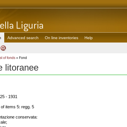
h
Advanced search
On line inventories
Help
st of fonds
» Fond
 litoranee
25 - 1931
f items 5: regg. 5
azione conservata:
cale;