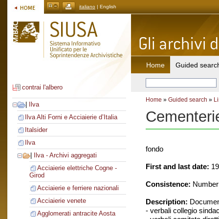
italiano
| English
Home
Guided searc
contrai l'albero
Home
»
Guided search
»
Li
|
Ilva
Cementerie
Ilva Alti Forni e Acciaierie d’Italia
Italsider
Ilva
fondo
|
Ilva - Archivi aggregati
First and last date:
19
Acciaierie elettriche Cogne -
Girod
Consistence:
Number o
Acciaierie e ferriere nazionali
Acciaierie venete
Description:
Document
- verbali collegio sinda
Agglomerati antracite Aosta