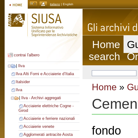
italiano
| English
Home
Gu
search
On
contrai l'albero
|
Ilva
Ilva Alti Forni e Acciaierie d’Italia
Italsider
Home
»
Gu
Ilva
|
Ilva - Archivi aggregati
Cement
Acciaierie elettriche Cogne -
Girod
Acciaierie e ferriere nazionali
fondo
Acciaierie venete
Agglomerati antracite Aosta