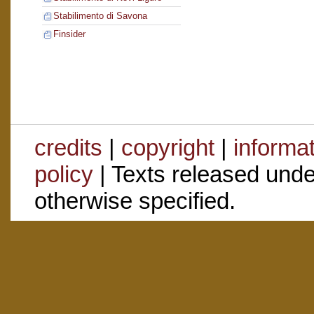
Stabilimento di Savona
Finsider
credits
|
copyright
|
informa
policy
| Texts released und
otherwise specified.