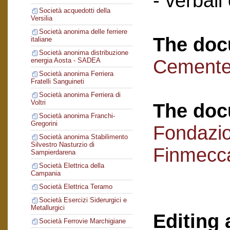
- verbali
Società acquedotti della
Versilia
Società anonima delle ferriere
The doc
italiane
Società anonima distribuzione
Cementer
energia Aosta - SADEA
Società anonima Ferriera
Fratelli Sanguineti
Società anonima Ferriera di
Voltri
The doc
Società anonima Franchi-
Gregorini
Fondazi
Società anonima Stabilimento
Silvestro Nasturzio di
Finmecc
Sampierdarena
Società Elettrica della
Campania
Società Elettrica Teramo
Società Esercizi Siderurgici e
Metallurgici
Editing 
Società Ferrovie Marchigiane