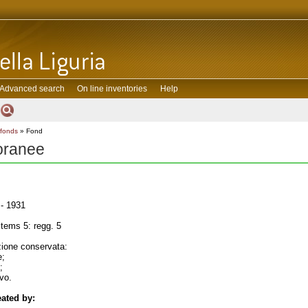
Advanced search
On line inventories
Help
 fonds
» Fond
toranee
- 1931
tems 5: regg. 5
one conservata:
e;
;
ivo.
ated by: