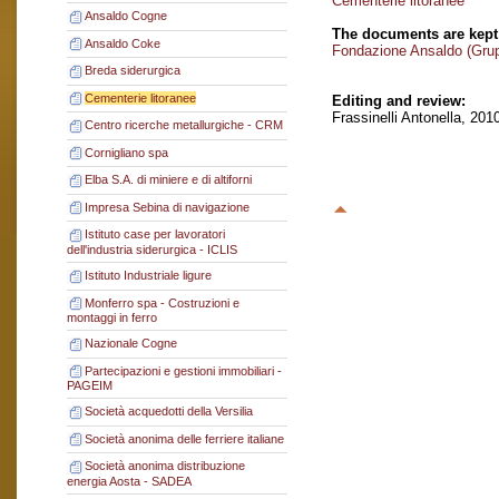
Cementerie litoranee
Ansaldo Cogne
The documents are kept
Ansaldo Coke
Fondazione Ansaldo (Gru
Breda siderurgica
Cementerie litoranee
Editing and review:
Frassinelli Antonella, 201
Centro ricerche metallurgiche - CRM
Cornigliano spa
Elba S.A. di miniere e di altiforni
Impresa Sebina di navigazione
Istituto case per lavoratori
dell'industria siderurgica - ICLIS
Istituto Industriale ligure
Monferro spa - Costruzioni e
montaggi in ferro
Nazionale Cogne
Partecipazioni e gestioni immobiliari -
PAGEIM
Società acquedotti della Versilia
Società anonima delle ferriere italiane
Società anonima distribuzione
energia Aosta - SADEA