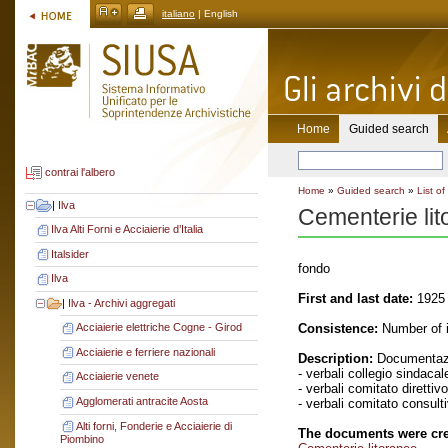
italiano
| English
Home
Guided search
contrai l'albero
Home
»
Guided search
»
List of
|
Ilva
Cementerie li
Ilva Alti Forni e Acciaierie d’Italia
Italsider
fondo
Ilva
First and last date:
1925 
|
Ilva - Archivi aggregati
Consistence:
Number of i
Acciaierie elettriche Cogne - Girod
Acciaierie e ferriere nazionali
Description:
Documentazi
- verbali collegio sindacal
Acciaierie venete
- verbali comitato direttivo
Agglomerati antracite Aosta
- verbali comitato consult
Alti forni, Fonderie e Acciaierie di
The documents were cre
Piombino