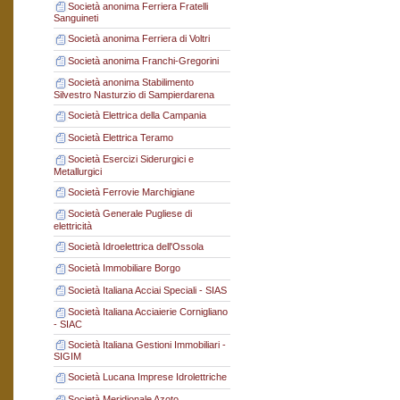
Società anonima Ferriera Fratelli
Sanguineti
Società anonima Ferriera di Voltri
Società anonima Franchi-Gregorini
Società anonima Stabilimento
Silvestro Nasturzio di Sampierdarena
Società Elettrica della Campania
Società Elettrica Teramo
Società Esercizi Siderurgici e
Metallurgici
Società Ferrovie Marchigiane
Società Generale Pugliese di
elettricità
Società Idroelettrica dell'Ossola
Società Immobiliare Borgo
Società Italiana Acciai Speciali - SIAS
Società Italiana Acciaierie Cornigliano
- SIAC
Società Italiana Gestioni Immobiliari -
SIGIM
Società Lucana Imprese Idrolettriche
Società Meridionale Azoto