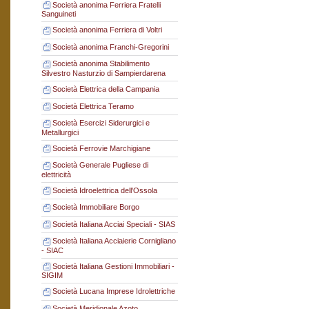
Società anonima Ferriera Fratelli
Sanguineti
Società anonima Ferriera di Voltri
Società anonima Franchi-Gregorini
Società anonima Stabilimento
Silvestro Nasturzio di Sampierdarena
Società Elettrica della Campania
Società Elettrica Teramo
Società Esercizi Siderurgici e
Metallurgici
Società Ferrovie Marchigiane
Società Generale Pugliese di
elettricità
Società Idroelettrica dell'Ossola
Società Immobiliare Borgo
Società Italiana Acciai Speciali - SIAS
Società Italiana Acciaierie Cornigliano
- SIAC
Società Italiana Gestioni Immobiliari -
SIGIM
Società Lucana Imprese Idrolettriche
Società Meridionale Azoto