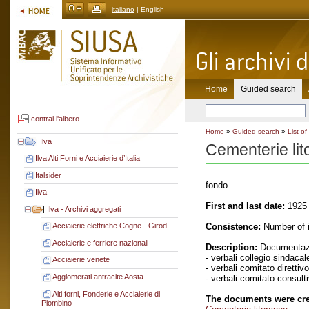
italiano
| English
Home
Guided search
contrai l'albero
Home
»
Guided search
»
List of
|
Ilva
Cementerie li
Ilva Alti Forni e Acciaierie d’Italia
Italsider
fondo
Ilva
First and last date:
1925 
|
Ilva - Archivi aggregati
Consistence:
Number of i
Acciaierie elettriche Cogne - Girod
Acciaierie e ferriere nazionali
Description:
Documentazi
- verbali collegio sindacal
Acciaierie venete
- verbali comitato direttivo
Agglomerati antracite Aosta
- verbali comitato consult
Alti forni, Fonderie e Acciaierie di
The documents were cre
Piombino