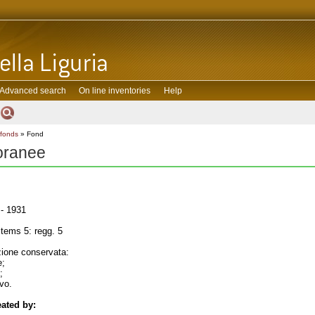
Advanced search
On line inventories
Help
 fonds
» Fond
toranee
- 1931
tems 5: regg. 5
one conservata:
e;
;
ivo.
ated by: