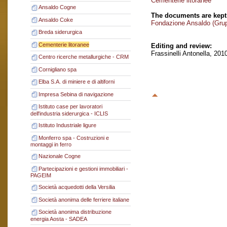
Cementerie litoranee
Ansaldo Cogne
The documents are kept
Ansaldo Coke
Fondazione Ansaldo (Gru
Breda siderurgica
Cementerie litoranee
Editing and review:
Frassinelli Antonella, 201
Centro ricerche metallurgiche - CRM
Cornigliano spa
Elba S.A. di miniere e di altiforni
Impresa Sebina di navigazione
Istituto case per lavoratori
dell'industria siderurgica - ICLIS
Istituto Industriale ligure
Monferro spa - Costruzioni e
montaggi in ferro
Nazionale Cogne
Partecipazioni e gestioni immobiliari -
PAGEIM
Società acquedotti della Versilia
Società anonima delle ferriere italiane
Società anonima distribuzione
energia Aosta - SADEA