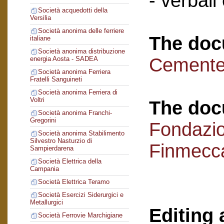
- verbali
Società acquedotti della
Versilia
Società anonima delle ferriere
The doc
italiane
Società anonima distribuzione
Cementer
energia Aosta - SADEA
Società anonima Ferriera
Fratelli Sanguineti
Società anonima Ferriera di
Voltri
The doc
Società anonima Franchi-
Gregorini
Fondazi
Società anonima Stabilimento
Silvestro Nasturzio di
Finmecc
Sampierdarena
Società Elettrica della
Campania
Società Elettrica Teramo
Società Esercizi Siderurgici e
Metallurgici
Editing 
Società Ferrovie Marchigiane