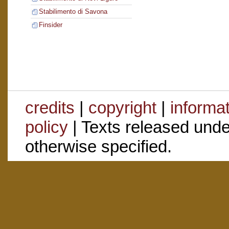
Stabilimento di Savona
Finsider
credits
|
copyright
|
informa
policy
| Texts released und
otherwise specified.