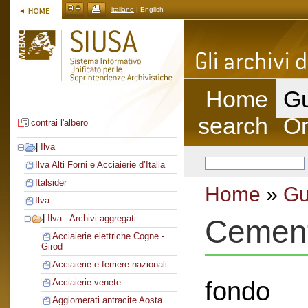
italiano
| English
Home
Gu
search
On
contrai l'albero
|
Ilva
Ilva Alti Forni e Acciaierie d’Italia
Italsider
Home
»
Gu
Ilva
|
Ilva - Archivi aggregati
Cement
Acciaierie elettriche Cogne -
Girod
Acciaierie e ferriere nazionali
fondo
Acciaierie venete
Agglomerati antracite Aosta