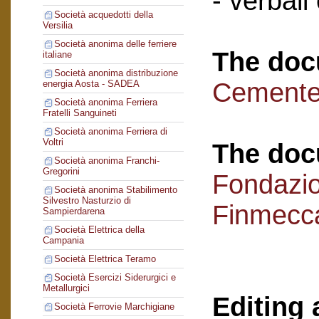
- verbali
Società acquedotti della
Versilia
Società anonima delle ferriere
The doc
italiane
Società anonima distribuzione
Cementer
energia Aosta - SADEA
Società anonima Ferriera
Fratelli Sanguineti
Società anonima Ferriera di
Voltri
The doc
Società anonima Franchi-
Gregorini
Fondazi
Società anonima Stabilimento
Silvestro Nasturzio di
Finmecc
Sampierdarena
Società Elettrica della
Campania
Società Elettrica Teramo
Società Esercizi Siderurgici e
Metallurgici
Editing 
Società Ferrovie Marchigiane