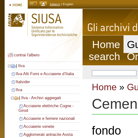
italiano
| English
Home
Gu
search
On
contrai l'albero
|
Ilva
Ilva Alti Forni e Acciaierie d’Italia
Italsider
Home
»
Gu
Ilva
|
Ilva - Archivi aggregati
Cement
Acciaierie elettriche Cogne -
Girod
Acciaierie e ferriere nazionali
fondo
Acciaierie venete
Agglomerati antracite Aosta