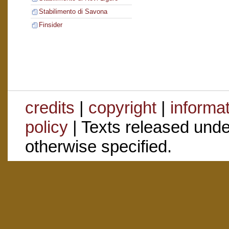
Stabilimento di Savona
Finsider
credits
|
copyright
|
informa
policy
| Texts released und
otherwise specified.