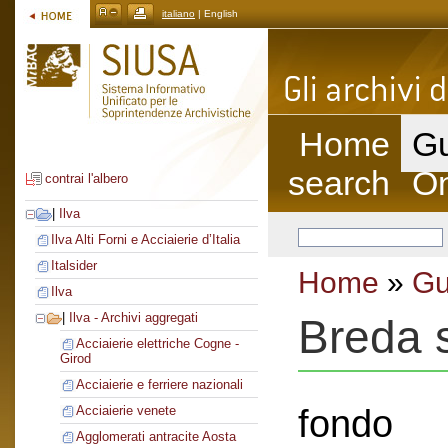
italiano
| English
Home
Gu
search
On
contrai l'albero
|
Ilva
Ilva Alti Forni e Acciaierie d’Italia
Italsider
Home
»
Gu
Ilva
|
Ilva - Archivi aggregati
Breda s
Acciaierie elettriche Cogne -
Girod
Acciaierie e ferriere nazionali
fondo
Acciaierie venete
Agglomerati antracite Aosta