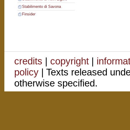
Stabilimento di Savona
Finsider
credits
|
copyright
|
informa
policy
| Texts released und
otherwise specified.