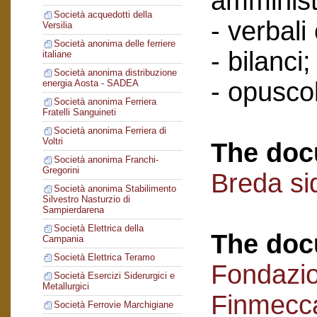
amminist
Società acquedotti della
- verbali
Versilia
Società anonima delle ferriere
- bilanci;
italiane
Società anonima distribuzione
- opuscol
energia Aosta - SADEA
Società anonima Ferriera
Fratelli Sanguineti
Società anonima Ferriera di
Voltri
The doc
Società anonima Franchi-
Gregorini
Breda si
Società anonima Stabilimento
Silvestro Nasturzio di
Sampierdarena
Società Elettrica della
The doc
Campania
Società Elettrica Teramo
Fondazi
Società Esercizi Siderurgici e
Metallurgici
Finmecc
Società Ferrovie Marchigiane