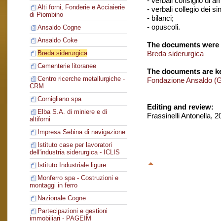
- verbali consiglio di 
Alti forni, Fonderie e Acciaierie
- verbali collegio dei si
di Piombino
- bilanci;
- opuscoli.
Ansaldo Cogne
Ansaldo Coke
The documents were 
Breda siderurgica
Breda siderurgica
Cementerie litoranee
The documents are ke
Centro ricerche metallurgiche -
Fondazione Ansaldo (
CRM
Cornigliano spa
Editing and review:
Elba S.A. di miniere e di
Frassinelli Antonella, 
altiforni
Impresa Sebina di navigazione
Istituto case per lavoratori
dell'industria siderurgica - ICLIS
Istituto Industriale ligure
Monferro spa - Costruzioni e
montaggi in ferro
Nazionale Cogne
Partecipazioni e gestioni
immobiliari - PAGEIM