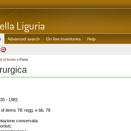
h
Advanced search
On line inventories
Help
st of fonds
» Fond
rurgica
35 - 1981
f items 78: regg. e bb. 78
azione conservata:
onisti;