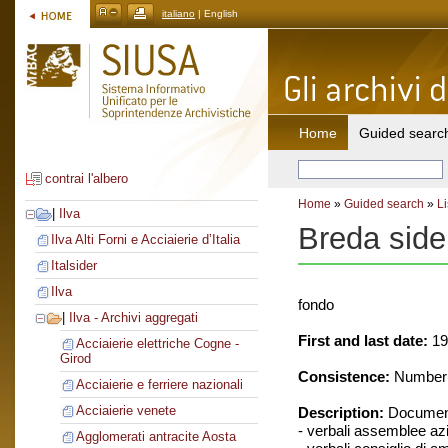
italiano
| English
Home
Guided searc
contrai l'albero
Home
»
Guided search
»
Li
|
Ilva
Breda side
Ilva Alti Forni e Acciaierie d’Italia
Italsider
Ilva
fondo
|
Ilva - Archivi aggregati
First and last date:
19
Acciaierie elettriche Cogne -
Girod
Consistence:
Number o
Acciaierie e ferriere nazionali
Acciaierie venete
Description:
Document
- verbali assemblee azi
Agglomerati antracite Aosta