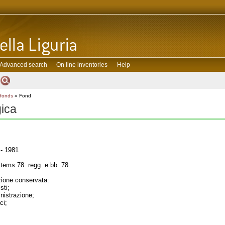
Advanced search
On line inventories
Help
 fonds
» Fond
gica
- 1981
tems 78: regg. e bb. 78
one conservata:
sti;
inistrazione;
ci;