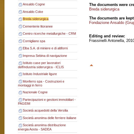
The documents were cre
Ansaldo Cogne
Breda siderurgica
Ansaldo Coke
The documents are kept
Breda siderurgica
Fondazione Ansaldo (Gru
Cementerie litoranee
Centro ricerche metallurgiche - CRM
Editing and review:
Frassinelli Antonella, 201
Cornigliano spa
Elba S.A. di miniere e di altiforni
Impresa Sebina di navigazione
Istituto case per lavoratori
dell'industria siderurgica - ICLIS
Istituto Industriale ligure
Monferro spa - Costruzioni e
montaggi in ferro
Nazionale Cogne
Partecipazioni e gestioni immobiliari -
PAGEIM
Società acquedotti della Versilia
Società anonima delle ferriere italiane
Società anonima distribuzione
energia Aosta - SADEA