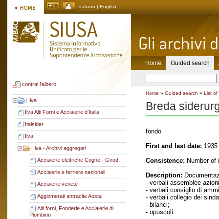
italiano
| English
Home
Guided search
contrai l'albero
Home
»
Guided search
»
List of
|
Ilva
Breda siderur
Ilva Alti Forni e Acciaierie d’Italia
Italsider
fondo
Ilva
First and last date:
1935 
|
Ilva - Archivi aggregati
Consistence:
Number of i
Acciaierie elettriche Cogne - Girod
Acciaierie e ferriere nazionali
Description:
Documentazi
- verbali assemblee azioni
Acciaierie venete
- verbali consiglio di amm
Agglomerati antracite Aosta
- verbali collegio dei sinda
- bilanci;
Alti forni, Fonderie e Acciaierie di
- opuscoli.
Piombino