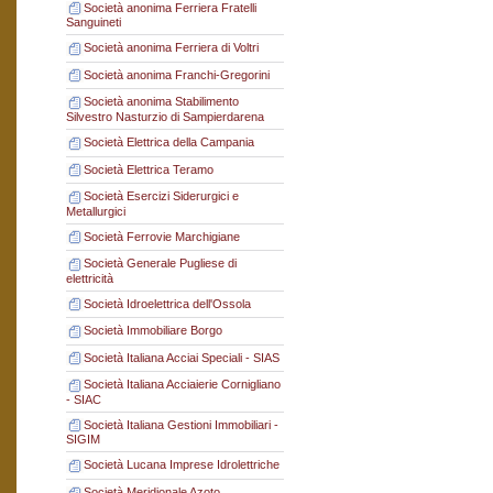
Società anonima Ferriera Fratelli
Sanguineti
Società anonima Ferriera di Voltri
Società anonima Franchi-Gregorini
Società anonima Stabilimento
Silvestro Nasturzio di Sampierdarena
Società Elettrica della Campania
Società Elettrica Teramo
Società Esercizi Siderurgici e
Metallurgici
Società Ferrovie Marchigiane
Società Generale Pugliese di
elettricità
Società Idroelettrica dell'Ossola
Società Immobiliare Borgo
Società Italiana Acciai Speciali - SIAS
Società Italiana Acciaierie Cornigliano
- SIAC
Società Italiana Gestioni Immobiliari -
SIGIM
Società Lucana Imprese Idrolettriche
Società Meridionale Azoto