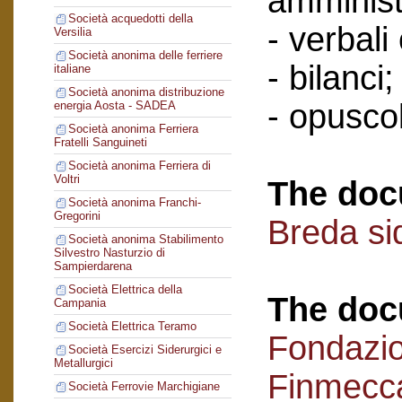
amminist
Società acquedotti della
- verbali
Versilia
Società anonima delle ferriere
- bilanci;
italiane
Società anonima distribuzione
- opuscol
energia Aosta - SADEA
Società anonima Ferriera
Fratelli Sanguineti
Società anonima Ferriera di
Voltri
The doc
Società anonima Franchi-
Gregorini
Breda si
Società anonima Stabilimento
Silvestro Nasturzio di
Sampierdarena
Società Elettrica della
The doc
Campania
Società Elettrica Teramo
Fondazi
Società Esercizi Siderurgici e
Metallurgici
Finmecc
Società Ferrovie Marchigiane