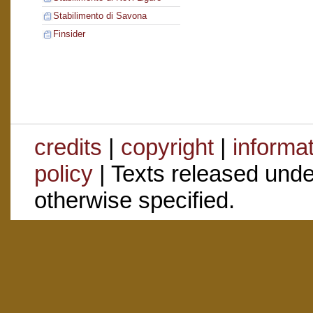
Stabilimento di Savona
Finsider
credits
|
copyright
|
informa
policy
| Texts released und
otherwise specified.