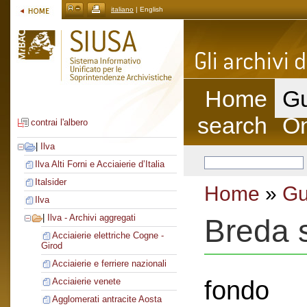
italiano
| English
Home
Gu
search
On
contrai l'albero
|
Ilva
Ilva Alti Forni e Acciaierie d’Italia
Italsider
Home
»
Gu
Ilva
|
Ilva - Archivi aggregati
Breda s
Acciaierie elettriche Cogne -
Girod
Acciaierie e ferriere nazionali
fondo
Acciaierie venete
Agglomerati antracite Aosta