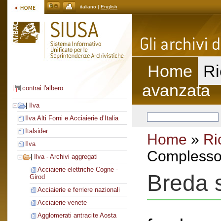
italiano |
English
Home
Ri
avanzata
contrai l'albero
|
Ilva
Ilva Alti Forni e Acciaierie d’Italia
Italsider
Home
»
Ri
Ilva
Complesso 
|
Ilva - Archivi aggregati
Acciaierie elettriche Cogne -
Breda s
Girod
Acciaierie e ferriere nazionali
Acciaierie venete
Agglomerati antracite Aosta