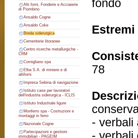
fondo
Alti forni, Fonderie e Acciaierie
di Piombino
Ansaldo Cogne
Ansaldo Coke
Estremi 
Breda siderurgica
Cementerie litoranee
Centro ricerche metallurgiche -
Consist
CRM
Cornigliano spa
78
Elba S.A. di miniere e di
altiforni
Impresa Sebina di navigazione
Istituto case per lavoratori
Descriz
dell'industria siderurgica - ICLIS
Istituto Industriale ligure
conserva
Monferro spa - Costruzioni e
montaggi in ferro
- verbali
Nazionale Cogne
- verbali
Partecipazioni e gestioni
immobiliari - PAGEIM