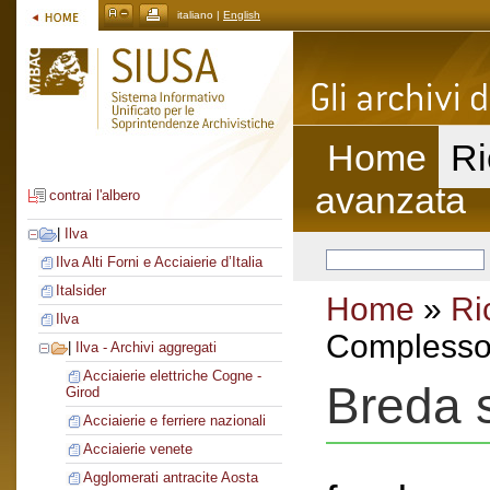
italiano |
English
Home
Ri
avanzata
contrai l'albero
|
Ilva
Ilva Alti Forni e Acciaierie d’Italia
Italsider
Home
»
Ri
Ilva
Complesso 
|
Ilva - Archivi aggregati
Acciaierie elettriche Cogne -
Breda s
Girod
Acciaierie e ferriere nazionali
Acciaierie venete
Agglomerati antracite Aosta