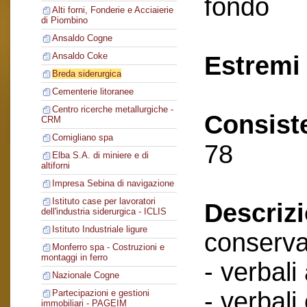
fondo
Alti forni, Fonderie e Acciaierie
di Piombino
Ansaldo Cogne
Ansaldo Coke
Estremi 
Breda siderurgica
Cementerie litoranee
Centro ricerche metallurgiche -
Consist
CRM
Cornigliano spa
78
Elba S.A. di miniere e di
altiforni
Impresa Sebina di navigazione
Istituto case per lavoratori
Descriz
dell'industria siderurgica - ICLIS
Istituto Industriale ligure
conserva
Monferro spa - Costruzioni e
montaggi in ferro
- verbali
Nazionale Cogne
- verbali
Partecipazioni e gestioni
immobiliari - PAGEIM