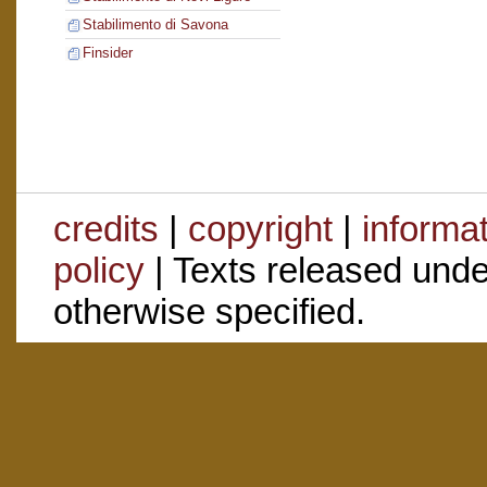
Stabilimento di Savona
Finsider
credits
|
copyright
|
informa
policy
| Texts released und
otherwise specified.