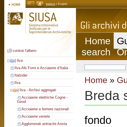
italiano
| English
Home
Gu
search
On
contrai l'albero
|
Ilva
Ilva Alti Forni e Acciaierie d’Italia
Italsider
Home
»
Gu
Ilva
|
Ilva - Archivi aggregati
Breda s
Acciaierie elettriche Cogne -
Girod
Acciaierie e ferriere nazionali
fondo
Acciaierie venete
Agglomerati antracite Aosta