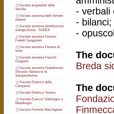
amminist
Società acquedotti della
- verbali
Versilia
Società anonima delle ferriere
- bilanci;
italiane
Società anonima distribuzione
- opuscol
energia Aosta - SADEA
Società anonima Ferriera
Fratelli Sanguineti
Società anonima Ferriera di
Voltri
The doc
Società anonima Franchi-
Gregorini
Breda si
Società anonima Stabilimento
Silvestro Nasturzio di
Sampierdarena
Società Elettrica della
The doc
Campania
Società Elettrica Teramo
Fondazi
Società Esercizi Siderurgici e
Metallurgici
Finmecc
Società Ferrovie Marchigiane