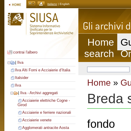
italiano
| English
Home
Gu
search
On
contrai l'albero
|
Ilva
Ilva Alti Forni e Acciaierie d’Italia
Italsider
Home
»
Gu
Ilva
|
Ilva - Archivi aggregati
Breda s
Acciaierie elettriche Cogne -
Girod
Acciaierie e ferriere nazionali
fondo
Acciaierie venete
Agglomerati antracite Aosta