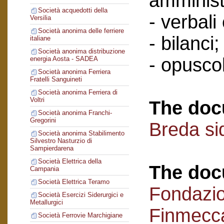
amminist
Società acquedotti della
- verbali
Versilia
Società anonima delle ferriere
- bilanci;
italiane
Società anonima distribuzione
- opuscol
energia Aosta - SADEA
Società anonima Ferriera
Fratelli Sanguineti
Società anonima Ferriera di
Voltri
The doc
Società anonima Franchi-
Gregorini
Breda si
Società anonima Stabilimento
Silvestro Nasturzio di
Sampierdarena
Società Elettrica della
The doc
Campania
Società Elettrica Teramo
Fondazi
Società Esercizi Siderurgici e
Metallurgici
Finmecc
Società Ferrovie Marchigiane