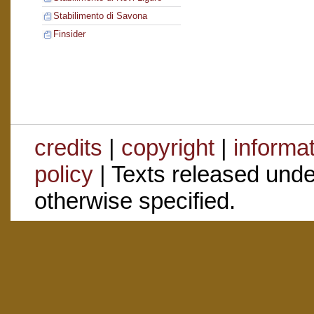
Stabilimento di Savona
Finsider
credits
|
copyright
|
informa
policy
| Texts released und
otherwise specified.