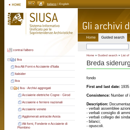
italiano
| English
Home
Guided search
contrai l'albero
Home
»
Guided search
»
List of
|
Ilva
Breda siderur
Ilva Alti Forni e Acciaierie d’Italia
Italsider
fondo
Ilva
First and last date:
1935 
|
Ilva - Archivi aggregati
Consistence:
Number of i
Acciaierie elettriche Cogne - Girod
Acciaierie e ferriere nazionali
Description:
Documentazi
- verbali assemblee azioni
Acciaierie venete
- verbali consiglio di amm
Agglomerati antracite Aosta
- verbali collegio dei sinda
- bilanci;
Alti forni, Fonderie e Acciaierie di
- opuscoli.
Piombino