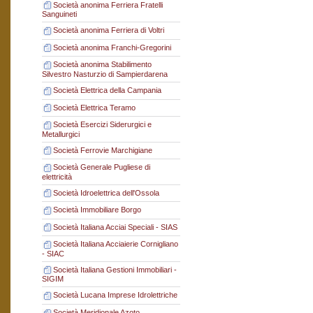
Società anonima Ferriera Fratelli
Sanguineti
Società anonima Ferriera di Voltri
Società anonima Franchi-Gregorini
Società anonima Stabilimento
Silvestro Nasturzio di Sampierdarena
Società Elettrica della Campania
Società Elettrica Teramo
Società Esercizi Siderurgici e
Metallurgici
Società Ferrovie Marchigiane
Società Generale Pugliese di
elettricità
Società Idroelettrica dell'Ossola
Società Immobiliare Borgo
Società Italiana Acciai Speciali - SIAS
Società Italiana Acciaierie Cornigliano
- SIAC
Società Italiana Gestioni Immobiliari -
SIGIM
Società Lucana Imprese Idrolettriche
Società Meridionale Azoto