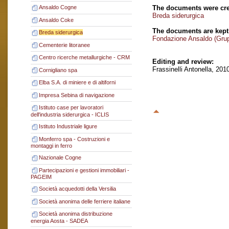
The documents were cre
Ansaldo Cogne
Breda siderurgica
Ansaldo Coke
The documents are kept
Breda siderurgica
Fondazione Ansaldo (Gru
Cementerie litoranee
Centro ricerche metallurgiche - CRM
Editing and review:
Frassinelli Antonella, 201
Cornigliano spa
Elba S.A. di miniere e di altiforni
Impresa Sebina di navigazione
Istituto case per lavoratori
dell'industria siderurgica - ICLIS
Istituto Industriale ligure
Monferro spa - Costruzioni e
montaggi in ferro
Nazionale Cogne
Partecipazioni e gestioni immobiliari -
PAGEIM
Società acquedotti della Versilia
Società anonima delle ferriere italiane
Società anonima distribuzione
energia Aosta - SADEA