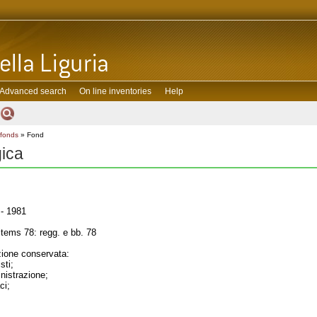
Advanced search
On line inventories
Help
 fonds
» Fond
gica
- 1981
tems 78: regg. e bb. 78
one conservata:
sti;
inistrazione;
ci;