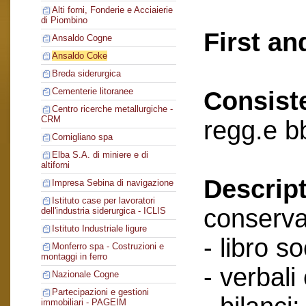
Alti forni, Fonderie e Acciaierie
di Piombino
First an
Ansaldo Cogne
Ansaldo Coke
Breda siderurgica
Cementerie litoranee
Consist
Centro ricerche metallurgiche -
CRM
regg.e b
Cornigliano spa
Elba S.A. di miniere e di
altiforni
Descript
Impresa Sebina di navigazione
Istituto case per lavoratori
conserva
dell'industria siderurgica - ICLIS
Istituto Industriale ligure
- libro so
Monferro spa - Costruzioni e
montaggi in ferro
- verbali
Nazionale Cogne
Partecipazioni e gestioni
immobiliari - PAGEIM