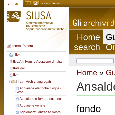
italiano
| English
Home
Gu
search
On
contrai l'albero
|
Ilva
Ilva Alti Forni e Acciaierie d’Italia
Italsider
Home
»
Gu
Ilva
|
Ilva - Archivi aggregati
Ansald
Acciaierie elettriche Cogne -
Girod
Acciaierie e ferriere nazionali
fondo
Acciaierie venete
Agglomerati antracite Aosta