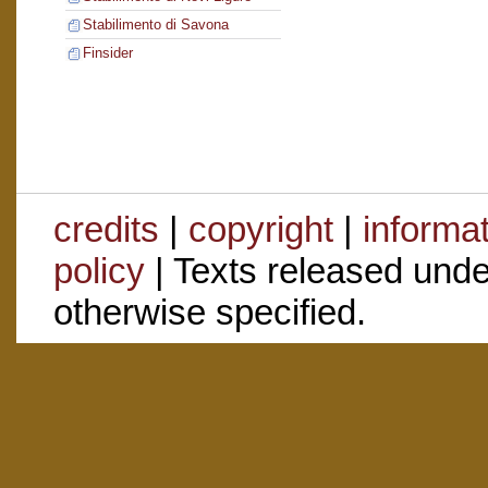
Stabilimento di Savona
Finsider
credits
|
copyright
|
informa
policy
| Texts released und
otherwise specified.