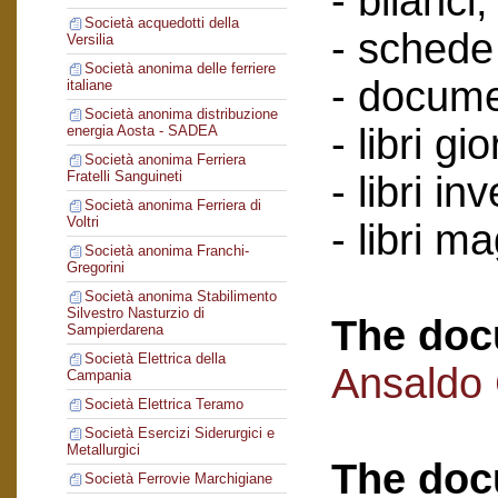
- bilanci;
Società acquedotti della
- schede 
Versilia
Società anonima delle ferriere
- docume
italiane
Società anonima distribuzione
- libri gi
energia Aosta - SADEA
Società anonima Ferriera
Fratelli Sanguineti
- libri in
Società anonima Ferriera di
Voltri
- libri m
Società anonima Franchi-
Gregorini
Società anonima Stabilimento
Silvestro Nasturzio di
The doc
Sampierdarena
Società Elettrica della
Ansaldo
Campania
Società Elettrica Teramo
Società Esercizi Siderurgici e
Metallurgici
The doc
Società Ferrovie Marchigiane