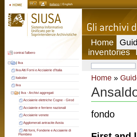
italiano
| English
Home
Guid
inventories
contrai l'albero
|
Ilva
Ilva Alti Forni e Acciaierie d’Italia
Home
»
Guid
Italsider
Ilva
Ansald
|
Ilva - Archivi aggregati
Acciaierie elettriche Cogne - Girod
Acciaierie e ferriere nazionali
fondo
Acciaierie venete
Agglomerati antracite Aosta
Alti forni, Fonderie e Acciaierie di
First and 
Piombino