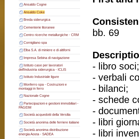
Ansaldo Cogne
Ansaldo Coke
Consisten
Breda siderurgica
Cementerie litoranee
bb. 69
Centro ricerche metallurgiche - CRM
Cornigliano spa
Elba S.A. di miniere e di altiforni
Descriptio
Impresa Sebina di navigazione
- libro soci
Istituto case per lavoratori
dell'industria siderurgica - ICLIS
- verbali c
Istituto Industriale ligure
Monferro spa - Costruzioni e
- bilanci;
montaggi in ferro
Nazionale Cogne
- schede co
Partecipazioni e gestioni immobiliari -
- document
PAGEIM
Società acquedotti della Versilia
- libri giorn
Società anonima delle ferriere italiane
- libri inven
Società anonima distribuzione
energia Aosta - SADEA