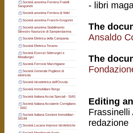
- libri mag
Società anonima Ferriera Fratelli
Sanguineti
Società anonima Ferriera di Voltri
Società anonima Franchi-Gregorini
The docum
Società anonima Stabilimento
Silvestro Nasturzio di Sampierdarena
Ansaldo C
Società Elettrica della Campania
Società Elettrica Teramo
Società Esercizi Siderurgici e
The docum
Metallurgici
Società Ferrovie Marchigiane
Fondazion
Società Generale Pugliese di
elettricità
Società Idroelettrica dell'Ossola
Società Immobiliare Borgo
Società Italiana Acciai Speciali - SIAS
Editing an
Società Italiana Acciaierie Cornigliano
- SIAC
Frassinelli
Società Italiana Gestioni Immobiliari -
SIGIM
redazione
Società Lucana Imprese Idrolettriche
Società Meridionale Azoto