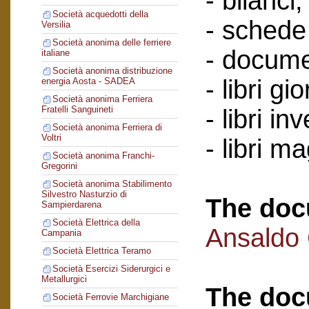
- bilanci;
Società acquedotti della
- schede 
Versilia
Società anonima delle ferriere
- docume
italiane
Società anonima distribuzione
- libri gi
energia Aosta - SADEA
Società anonima Ferriera
Fratelli Sanguineti
- libri in
Società anonima Ferriera di
Voltri
- libri m
Società anonima Franchi-
Gregorini
Società anonima Stabilimento
Silvestro Nasturzio di
The doc
Sampierdarena
Società Elettrica della
Ansaldo
Campania
Società Elettrica Teramo
Società Esercizi Siderurgici e
Metallurgici
The doc
Società Ferrovie Marchigiane