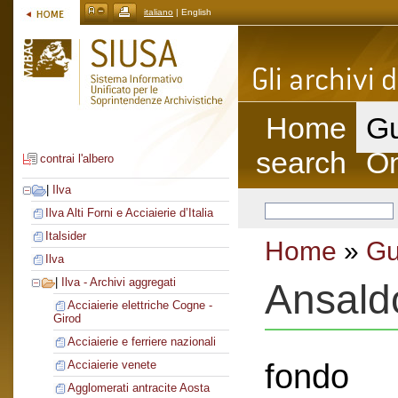
italiano
| English
Home
Gu
search
On
contrai l'albero
|
Ilva
Ilva Alti Forni e Acciaierie d’Italia
Italsider
Home
»
Gu
Ilva
|
Ilva - Archivi aggregati
Ansald
Acciaierie elettriche Cogne -
Girod
Acciaierie e ferriere nazionali
fondo
Acciaierie venete
Agglomerati antracite Aosta