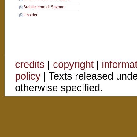
Stabilimento di Savona
Finsider
credits
|
copyright
|
informa
policy
| Texts released und
otherwise specified.