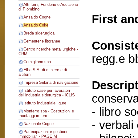
Alti forni, Fonderie e Acciaierie
di Piombino
First an
Ansaldo Cogne
Ansaldo Coke
Breda siderurgica
Cementerie litoranee
Consist
Centro ricerche metallurgiche -
CRM
regg.e b
Cornigliano spa
Elba S.A. di miniere e di
altiforni
Descript
Impresa Sebina di navigazione
Istituto case per lavoratori
conserva
dell'industria siderurgica - ICLIS
Istituto Industriale ligure
- libro so
Monferro spa - Costruzioni e
montaggi in ferro
- verbali
Nazionale Cogne
Partecipazioni e gestioni
immobiliari - PAGEIM