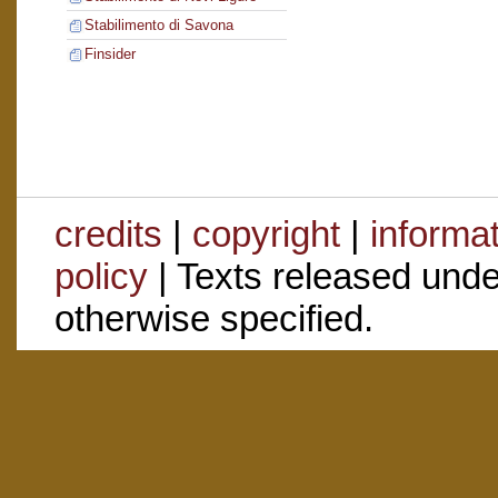
Stabilimento di Savona
Finsider
credits
|
copyright
|
informa
policy
| Texts released und
otherwise specified.