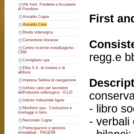
Alti forni, Fonderie e Acciaierie
di Piombino
First an
Ansaldo Cogne
Ansaldo Coke
Breda siderurgica
Cementerie litoranee
Consist
Centro ricerche metallurgiche -
CRM
regg.e b
Cornigliano spa
Elba S.A. di miniere e di
altiforni
Descript
Impresa Sebina di navigazione
Istituto case per lavoratori
conserva
dell'industria siderurgica - ICLIS
Istituto Industriale ligure
- libro so
Monferro spa - Costruzioni e
montaggi in ferro
- verbali
Nazionale Cogne
Partecipazioni e gestioni
immobiliari - PAGEIM