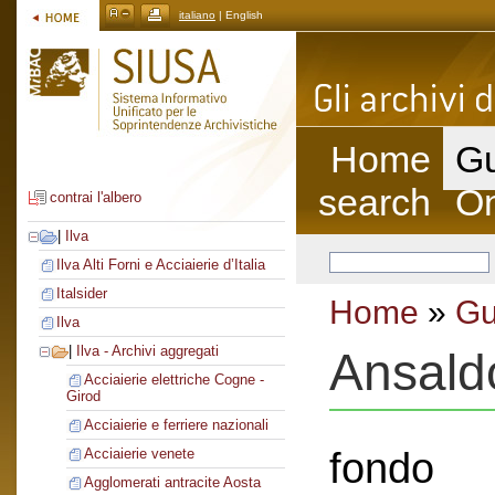
italiano
| English
Home
Gu
search
On
contrai l'albero
|
Ilva
Ilva Alti Forni e Acciaierie d’Italia
Italsider
Home
»
Gu
Ilva
|
Ilva - Archivi aggregati
Ansald
Acciaierie elettriche Cogne -
Girod
Acciaierie e ferriere nazionali
fondo
Acciaierie venete
Agglomerati antracite Aosta