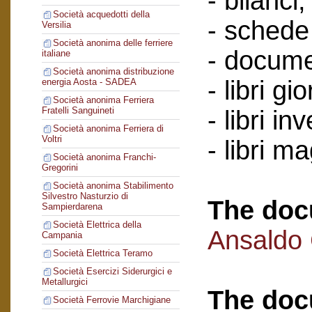
- bilanci;
Società acquedotti della
- schede 
Versilia
Società anonima delle ferriere
- docume
italiane
Società anonima distribuzione
- libri gi
energia Aosta - SADEA
Società anonima Ferriera
Fratelli Sanguineti
- libri in
Società anonima Ferriera di
Voltri
- libri m
Società anonima Franchi-
Gregorini
Società anonima Stabilimento
Silvestro Nasturzio di
The doc
Sampierdarena
Società Elettrica della
Ansaldo
Campania
Società Elettrica Teramo
Società Esercizi Siderurgici e
Metallurgici
The doc
Società Ferrovie Marchigiane