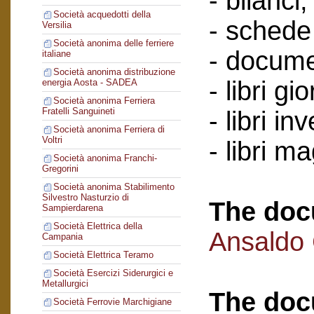
- bilanci;
Società acquedotti della
- schede 
Versilia
Società anonima delle ferriere
- docume
italiane
Società anonima distribuzione
- libri gi
energia Aosta - SADEA
Società anonima Ferriera
Fratelli Sanguineti
- libri in
Società anonima Ferriera di
Voltri
- libri m
Società anonima Franchi-
Gregorini
Società anonima Stabilimento
Silvestro Nasturzio di
The doc
Sampierdarena
Società Elettrica della
Ansaldo
Campania
Società Elettrica Teramo
Società Esercizi Siderurgici e
Metallurgici
The doc
Società Ferrovie Marchigiane