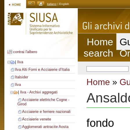
italiano
| English
Home
Gu
search
On
contrai l'albero
|
Ilva
Ilva Alti Forni e Acciaierie d’Italia
Italsider
Home
»
Gu
Ilva
|
Ilva - Archivi aggregati
Ansald
Acciaierie elettriche Cogne -
Girod
Acciaierie e ferriere nazionali
fondo
Acciaierie venete
Agglomerati antracite Aosta