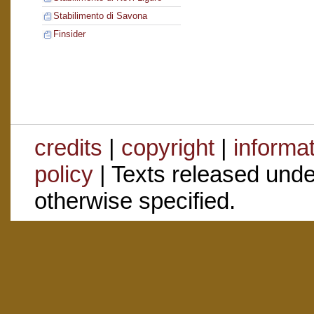
Stabilimento di Savona
Finsider
credits
|
copyright
|
informa
policy
| Texts released und
otherwise specified.