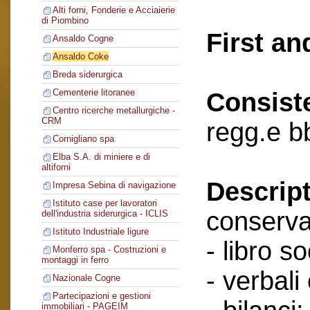
Alti forni, Fonderie e Acciaierie
di Piombino
First an
Ansaldo Cogne
Ansaldo Coke
Breda siderurgica
Cementerie litoranee
Consist
Centro ricerche metallurgiche -
CRM
regg.e b
Cornigliano spa
Elba S.A. di miniere e di
altiforni
Descript
Impresa Sebina di navigazione
Istituto case per lavoratori
conserva
dell'industria siderurgica - ICLIS
Istituto Industriale ligure
- libro so
Monferro spa - Costruzioni e
montaggi in ferro
- verbali
Nazionale Cogne
Partecipazioni e gestioni
immobiliari - PAGEIM