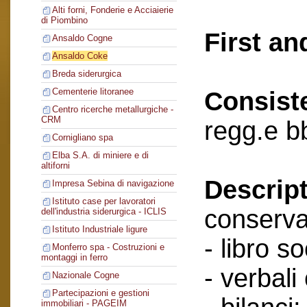
Alti forni, Fonderie e Acciaierie
di Piombino
First an
Ansaldo Cogne
Ansaldo Coke
Breda siderurgica
Cementerie litoranee
Consist
Centro ricerche metallurgiche -
CRM
regg.e b
Cornigliano spa
Elba S.A. di miniere e di
altiforni
Descript
Impresa Sebina di navigazione
Istituto case per lavoratori
conserva
dell'industria siderurgica - ICLIS
Istituto Industriale ligure
- libro so
Monferro spa - Costruzioni e
montaggi in ferro
- verbali
Nazionale Cogne
Partecipazioni e gestioni
immobiliari - PAGEIM