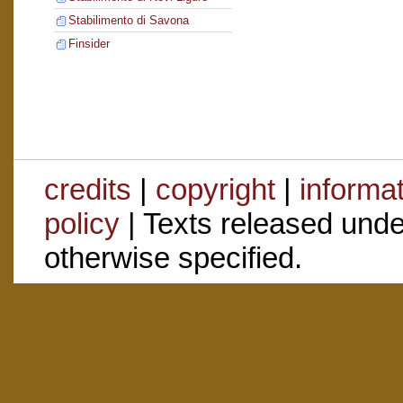
Stabilimento di Savona
Finsider
credits
|
copyright
|
informa
policy
| Texts released und
otherwise specified.