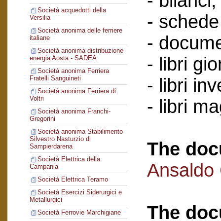
- bilanci;
Società acquedotti della
- schede 
Versilia
Società anonima delle ferriere
- docume
italiane
Società anonima distribuzione
- libri gi
energia Aosta - SADEA
Società anonima Ferriera
Fratelli Sanguineti
- libri in
Società anonima Ferriera di
Voltri
- libri m
Società anonima Franchi-
Gregorini
Società anonima Stabilimento
Silvestro Nasturzio di
The doc
Sampierdarena
Società Elettrica della
Ansaldo
Campania
Società Elettrica Teramo
Società Esercizi Siderurgici e
Metallurgici
The doc
Società Ferrovie Marchigiane