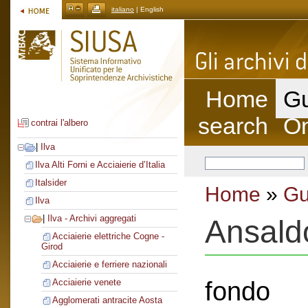
italiano
| English
Home
Gu
search
On
contrai l'albero
|
Ilva
Ilva Alti Forni e Acciaierie d’Italia
Italsider
Home
»
Gu
Ilva
|
Ilva - Archivi aggregati
Ansald
Acciaierie elettriche Cogne -
Girod
Acciaierie e ferriere nazionali
fondo
Acciaierie venete
Agglomerati antracite Aosta