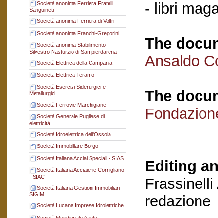
- libri mag
Società anonima Ferriera Fratelli
Sanguineti
Società anonima Ferriera di Voltri
Società anonima Franchi-Gregorini
The docum
Società anonima Stabilimento
Silvestro Nasturzio di Sampierdarena
Ansaldo C
Società Elettrica della Campania
Società Elettrica Teramo
Società Esercizi Siderurgici e
The docum
Metallurgici
Società Ferrovie Marchigiane
Fondazion
Società Generale Pugliese di
elettricità
Società Idroelettrica dell'Ossola
Società Immobiliare Borgo
Società Italiana Acciai Speciali - SIAS
Editing an
Società Italiana Acciaierie Cornigliano
- SIAC
Frassinelli
Società Italiana Gestioni Immobiliari -
SIGIM
redazione
Società Lucana Imprese Idrolettriche
Società Meridionale Azoto