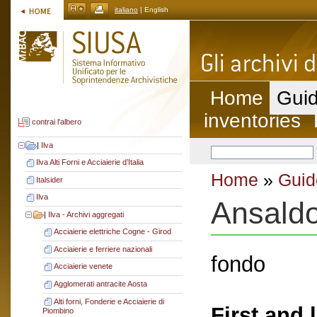
italiano
| English
Home
Guid
inventories
contrai l'albero
|
Ilva
Ilva Alti Forni e Acciaierie d’Italia
Home
»
Guid
Italsider
Ilva
Ansald
|
Ilva - Archivi aggregati
Acciaierie elettriche Cogne - Girod
Acciaierie e ferriere nazionali
fondo
Acciaierie venete
Agglomerati antracite Aosta
Alti forni, Fonderie e Acciaierie di
First and 
Piombino