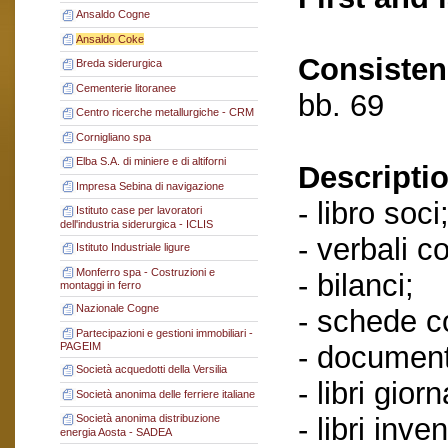
Ansaldo Cogne
Ansaldo Coke
Consisten
Breda siderurgica
Cementerie litoranee
bb. 69
Centro ricerche metallurgiche - CRM
Cornigliano spa
Elba S.A. di miniere e di altiforni
Descriptio
Impresa Sebina di navigazione
- libro soci
Istituto case per lavoratori
dell'industria siderurgica - ICLIS
- verbali c
Istituto Industriale ligure
Monferro spa - Costruzioni e
- bilanci;
montaggi in ferro
Nazionale Cogne
- schede co
Partecipazioni e gestioni immobiliari -
- document
PAGEIM
Società acquedotti della Versilia
- libri giorn
Società anonima delle ferriere italiane
- libri inven
Società anonima distribuzione
energia Aosta - SADEA