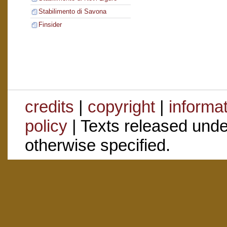
Stabilimento di Savona
Finsider
credits
|
copyright
|
informa
policy
| Texts released und
otherwise specified.