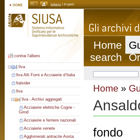
italiano
| English
Home
Gu
search
On
contrai l'albero
|
Ilva
Ilva Alti Forni e Acciaierie d’Italia
Italsider
Home
»
Gu
Ilva
|
Ilva - Archivi aggregati
Ansald
Acciaierie elettriche Cogne -
Girod
Acciaierie e ferriere nazionali
fondo
Acciaierie venete
Agglomerati antracite Aosta