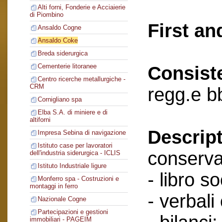
Alti forni, Fonderie e Acciaierie
di Piombino
First an
Ansaldo Cogne
Ansaldo Coke
Breda siderurgica
Cementerie litoranee
Consist
Centro ricerche metallurgiche -
CRM
regg.e b
Cornigliano spa
Elba S.A. di miniere e di
altiforni
Descript
Impresa Sebina di navigazione
Istituto case per lavoratori
conserva
dell'industria siderurgica - ICLIS
Istituto Industriale ligure
- libro so
Monferro spa - Costruzioni e
montaggi in ferro
- verbali
Nazionale Cogne
Partecipazioni e gestioni
immobiliari - PAGEIM