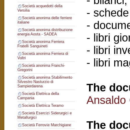
- bilanci;
Società acquedotti della
- schede 
Versilia
Società anonima delle ferriere
- docume
italiane
Società anonima distribuzione
- libri gi
energia Aosta - SADEA
Società anonima Ferriera
Fratelli Sanguineti
- libri in
Società anonima Ferriera di
Voltri
- libri m
Società anonima Franchi-
Gregorini
Società anonima Stabilimento
Silvestro Nasturzio di
The doc
Sampierdarena
Società Elettrica della
Ansaldo
Campania
Società Elettrica Teramo
Società Esercizi Siderurgici e
Metallurgici
The doc
Società Ferrovie Marchigiane