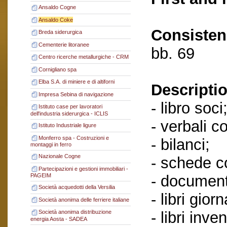
Ansaldo Cogne
Ansaldo Coke
Consisten
Breda siderurgica
Cementerie litoranee
bb. 69
Centro ricerche metallurgiche - CRM
Cornigliano spa
Elba S.A. di miniere e di altiforni
Descriptio
Impresa Sebina di navigazione
- libro soci
Istituto case per lavoratori
dell'industria siderurgica - ICLIS
- verbali c
Istituto Industriale ligure
Monferro spa - Costruzioni e
- bilanci;
montaggi in ferro
Nazionale Cogne
- schede co
Partecipazioni e gestioni immobiliari -
- document
PAGEIM
Società acquedotti della Versilia
- libri giorn
Società anonima delle ferriere italiane
- libri inven
Società anonima distribuzione
energia Aosta - SADEA