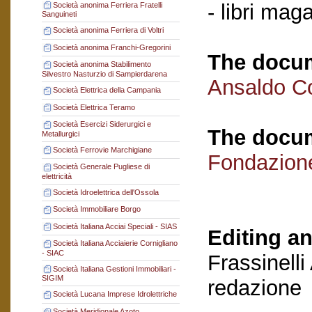
- libri mag
Società anonima Ferriera Fratelli
Sanguineti
Società anonima Ferriera di Voltri
Società anonima Franchi-Gregorini
The docum
Società anonima Stabilimento
Silvestro Nasturzio di Sampierdarena
Ansaldo C
Società Elettrica della Campania
Società Elettrica Teramo
Società Esercizi Siderurgici e
The docum
Metallurgici
Società Ferrovie Marchigiane
Fondazion
Società Generale Pugliese di
elettricità
Società Idroelettrica dell'Ossola
Società Immobiliare Borgo
Società Italiana Acciai Speciali - SIAS
Editing an
Società Italiana Acciaierie Cornigliano
- SIAC
Frassinelli
Società Italiana Gestioni Immobiliari -
SIGIM
redazione
Società Lucana Imprese Idrolettriche
Società Meridionale Azoto