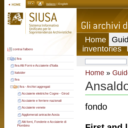
italiano
| English
Home
Guid
inventories
contrai l'albero
|
Ilva
Ilva Alti Forni e Acciaierie d’Italia
Home
»
Guid
Italsider
Ilva
Ansald
|
Ilva - Archivi aggregati
Acciaierie elettriche Cogne - Girod
Acciaierie e ferriere nazionali
fondo
Acciaierie venete
Agglomerati antracite Aosta
Alti forni, Fonderie e Acciaierie di
First and 
Piombino