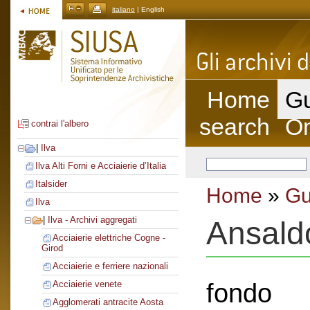
italiano
| English
Home
Gu
search
On
contrai l'albero
|
Ilva
Ilva Alti Forni e Acciaierie d’Italia
Italsider
Home
»
Gu
Ilva
|
Ilva - Archivi aggregati
Ansald
Acciaierie elettriche Cogne -
Girod
Acciaierie e ferriere nazionali
fondo
Acciaierie venete
Agglomerati antracite Aosta