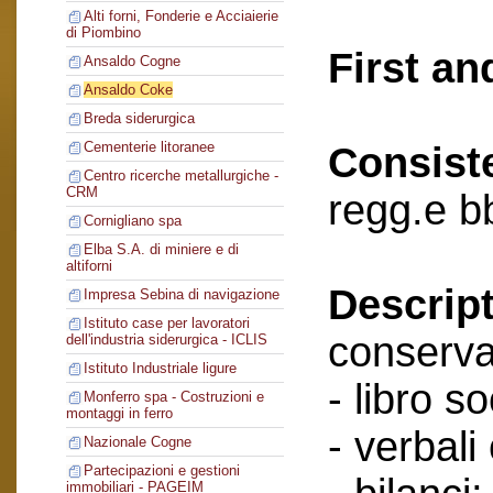
Alti forni, Fonderie e Acciaierie
di Piombino
First an
Ansaldo Cogne
Ansaldo Coke
Breda siderurgica
Cementerie litoranee
Consist
Centro ricerche metallurgiche -
CRM
regg.e b
Cornigliano spa
Elba S.A. di miniere e di
altiforni
Descript
Impresa Sebina di navigazione
Istituto case per lavoratori
conserva
dell'industria siderurgica - ICLIS
Istituto Industriale ligure
- libro so
Monferro spa - Costruzioni e
montaggi in ferro
- verbali
Nazionale Cogne
Partecipazioni e gestioni
immobiliari - PAGEIM