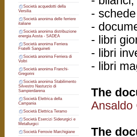
- bilanci;
Società acquedotti della
- schede 
Versilia
Società anonima delle ferriere
- docume
italiane
Società anonima distribuzione
- libri gi
energia Aosta - SADEA
Società anonima Ferriera
Fratelli Sanguineti
- libri in
Società anonima Ferriera di
Voltri
- libri m
Società anonima Franchi-
Gregorini
Società anonima Stabilimento
Silvestro Nasturzio di
The doc
Sampierdarena
Società Elettrica della
Ansaldo
Campania
Società Elettrica Teramo
Società Esercizi Siderurgici e
Metallurgici
The doc
Società Ferrovie Marchigiane