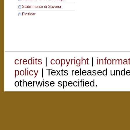
Stabilimento di Savona
Finsider
credits
|
copyright
|
informa
policy
| Texts released und
otherwise specified.