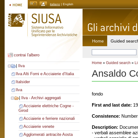
italiano
| English
Home
Guided searc
contrai l'albero
Home
»
Guided search
»
Li
|
Ilva
Ansaldo C
Ilva Alti Forni e Acciaierie d’Italia
Italsider
Ilva
fondo
|
Ilva - Archivi aggregati
First and last date:
19
Acciaierie elettriche Cogne -
Girod
Consistence:
Number o
Acciaierie e ferriere nazionali
Acciaierie venete
Description:
Document
- verbali assemblee azi
Agglomerati antracite Aosta