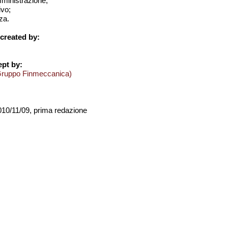
amministrazione;
ivo;
za.
created by:
pt by:
Gruppo Finmeccanica)
2010/11/09, prima redazione