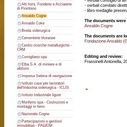
- verbali consiglio di 
Alti forni, Fonderie e Acciaierie
- verbali comitato dirett
di Piombino
- libro medaglie presen
Ansaldo Cogne
The documents were 
Ansaldo Coke
Ansaldo Cogne
Breda siderurgica
The documents are ke
Cementerie litoranee
Fondazione Ansaldo (
Centro ricerche metallurgiche -
CRM
Editing and review:
Cornigliano spa
Frassinelli Antonella, 
Elba S.A. di miniere e di
altiforni
Impresa Sebina di navigazione
Istituto case per lavoratori
dell'industria siderurgica - ICLIS
Istituto Industriale ligure
Monferro spa - Costruzioni e
montaggi in ferro
Nazionale Cogne
Partecipazioni e gestioni
immobiliari - PAGEIM