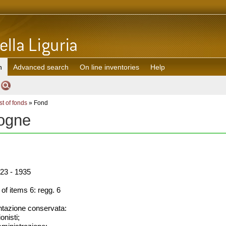
h
Advanced search
On line inventories
Help
st of fonds
» Fond
ogne
23 - 1935
f items 6: regg. 6
azione conservata:
onisti;