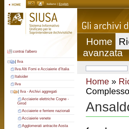
italiano |
English
Home
Ri
avanzata
contrai l'albero
|
Ilva
Ilva Alti Forni e Acciaierie d’Italia
Italsider
Home
»
Ri
Ilva
Complesso 
|
Ilva - Archivi aggregati
Acciaierie elettriche Cogne -
Ansald
Girod
Acciaierie e ferriere nazionali
Acciaierie venete
Agglomerati antracite Aosta