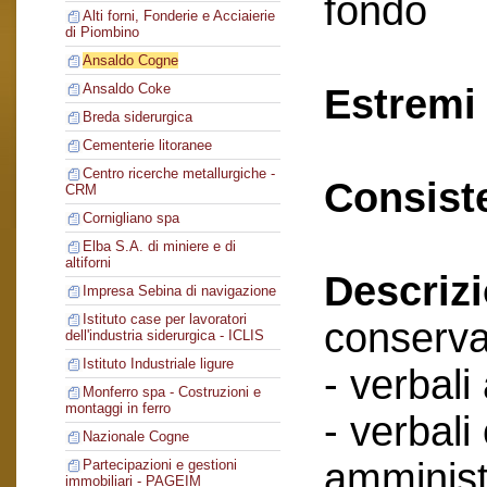
fondo
Alti forni, Fonderie e Acciaierie
di Piombino
Ansaldo Cogne
Ansaldo Coke
Estremi 
Breda siderurgica
Cementerie litoranee
Centro ricerche metallurgiche -
Consist
CRM
Cornigliano spa
Elba S.A. di miniere e di
altiforni
Descriz
Impresa Sebina di navigazione
Istituto case per lavoratori
conserva
dell'industria siderurgica - ICLIS
Istituto Industriale ligure
- verbali
Monferro spa - Costruzioni e
montaggi in ferro
- verbali
Nazionale Cogne
amminist
Partecipazioni e gestioni
immobiliari - PAGEIM