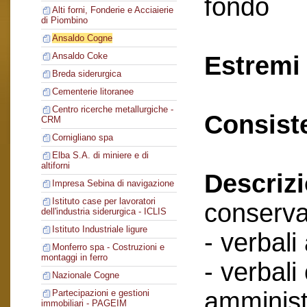
fondo
Alti forni, Fonderie e Acciaierie
di Piombino
Ansaldo Cogne
Ansaldo Coke
Estremi 
Breda siderurgica
Cementerie litoranee
Centro ricerche metallurgiche -
Consist
CRM
Cornigliano spa
Elba S.A. di miniere e di
altiforni
Descriz
Impresa Sebina di navigazione
Istituto case per lavoratori
conserva
dell'industria siderurgica - ICLIS
Istituto Industriale ligure
- verbali
Monferro spa - Costruzioni e
montaggi in ferro
- verbali
Nazionale Cogne
amminist
Partecipazioni e gestioni
immobiliari - PAGEIM