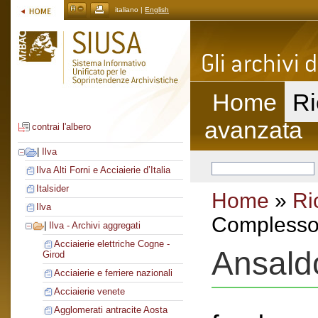
italiano |
English
Home
Ri
avanzata
contrai l'albero
|
Ilva
Ilva Alti Forni e Acciaierie d’Italia
Italsider
Home
»
Ri
Ilva
Complesso 
|
Ilva - Archivi aggregati
Acciaierie elettriche Cogne -
Ansald
Girod
Acciaierie e ferriere nazionali
Acciaierie venete
Agglomerati antracite Aosta