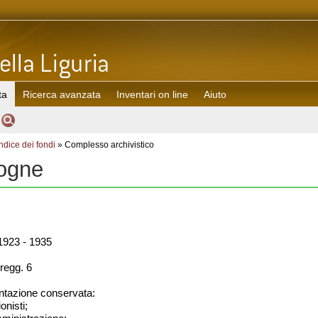
ta
Ricerca avanzata
Inventari on line
Aiuto
Indice dei fondi
» Complesso archivistico
ogne
923 - 1935
regg. 6
azione conservata:
onisti;