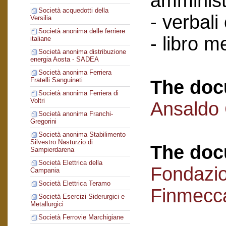
amminist
Società acquedotti della
- verbali
Versilia
Società anonima delle ferriere
- libro 
italiane
Società anonima distribuzione
energia Aosta - SADEA
Società anonima Ferriera
Fratelli Sanguineti
The doc
Società anonima Ferriera di
Voltri
Ansaldo
Società anonima Franchi-
Gregorini
Società anonima Stabilimento
Silvestro Nasturzio di
The doc
Sampierdarena
Società Elettrica della
Fondazi
Campania
Società Elettrica Teramo
Finmecc
Società Esercizi Siderurgici e
Metallurgici
Società Ferrovie Marchigiane