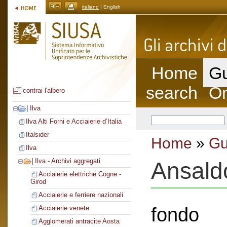
italiano
| English
Home
Gu
search
On
contrai l'albero
|
Ilva
Ilva Alti Forni e Acciaierie d’Italia
Italsider
Home
»
Gu
Ilva
|
Ilva - Archivi aggregati
Ansald
Acciaierie elettriche Cogne -
Girod
Acciaierie e ferriere nazionali
fondo
Acciaierie venete
Agglomerati antracite Aosta