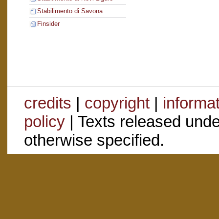
Stabilimento di Savona
Finsider
credits
|
copyright
|
informa
policy
| Texts released und
otherwise specified.